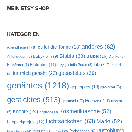
MEIN ETSY SHOP
KATEGORIEN
anderes
(62)
alles für die Tonne
(18)
Abendliebe
(7)
Blabla
(33)
Bärbel
(16)
Babykram
(9)
Anleitungen
(5)
Danke
(5)
Elefanten
(11)
Filz
(8)
Einhörner
(6)
fette Beute
(5)
Flohmarkt
Etsy
(4)
gebasteltes
(39)
für mich genäht
(23)
(5)
genähtes
(1218)
gepimptes
(13)
geplottet
(8)
gesticktes
(513)
Hochzeit
(11)
getauscht
(7)
Kissen
Kosmetiktasche
(52)
Knöpfe
(24)
(5)
Kopfband
(3)
Lichtsäckchen
(63)
Markt
(52)
Langzeitprojekt
(12)
Pusteblume
MiniDecki
(5)
Probenähen
(6)
Minianhänger
(4)
Privat
(3)