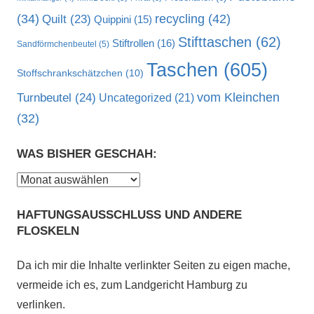
recycling
(42)
(34)
Quilt
(23)
Quippini
(15)
Stifttaschen
(62)
Stiftrollen
(16)
Sandförmchenbeutel
(5)
Taschen
(605)
Stoffschrankschätzchen
(10)
vom Kleinchen
Turnbeutel
(24)
Uncategorized
(21)
(32)
WAS BISHER GESCHAH:
Was
bisher
HAFTUNGSAUSSCHLUSS UND ANDERE
geschah:
FLOSKELN
Da ich mir die Inhalte verlinkter Seiten zu eigen mache,
vermeide ich es, zum Landgericht Hamburg zu
verlinken.