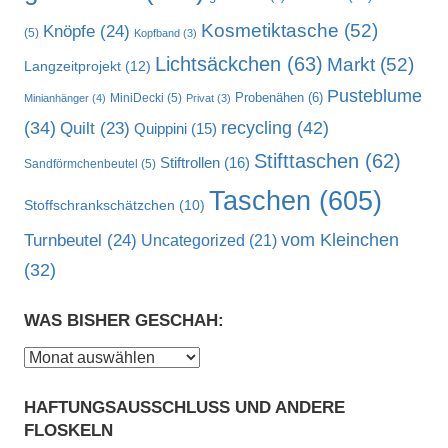
Kosmetiktasche
(52)
Knöpfe
(24)
(5)
Kopfband
(3)
Lichtsäckchen
(63)
Markt
(52)
Langzeitprojekt
(12)
Pusteblume
MiniDecki
(5)
Probenähen
(6)
Minianhänger
(4)
Privat
(3)
recycling
(42)
(34)
Quilt
(23)
Quippini
(15)
Stifttaschen
(62)
Stiftrollen
(16)
Sandförmchenbeutel
(5)
Taschen
(605)
Stoffschrankschätzchen
(10)
vom Kleinchen
Turnbeutel
(24)
Uncategorized
(21)
(32)
WAS BISHER GESCHAH:
Was
bisher
HAFTUNGSAUSSCHLUSS UND ANDERE
geschah:
FLOSKELN