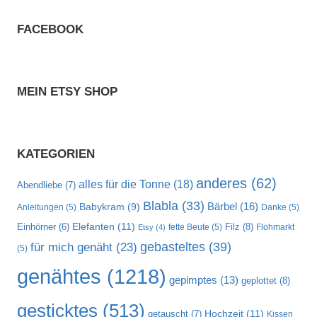
FACEBOOK
MEIN ETSY SHOP
KATEGORIEN
anderes
(62)
alles für die Tonne
(18)
Abendliebe
(7)
Blabla
(33)
Bärbel
(16)
Babykram
(9)
Anleitungen
(5)
Danke
(5)
Elefanten
(11)
Filz
(8)
Einhörner
(6)
fette Beute
(5)
Flohmarkt
Etsy
(4)
gebasteltes
(39)
für mich genäht
(23)
(5)
genähtes
(1218)
gepimptes
(13)
geplottet
(8)
gesticktes
(513)
Hochzeit
(11)
getauscht
(7)
Kissen