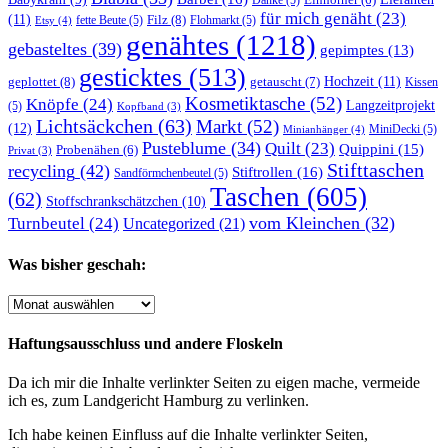
Danke
(5)
Einhörner
(6)
für mich genäht
(23)
(11)
Filz
(8)
fette Beute
(5)
Flohmarkt
(5)
Etsy
(4)
genähtes
(1218)
gebasteltes
(39)
gepimptes
(13)
gesticktes
(513)
Hochzeit
(11)
geplottet
(8)
getauscht
(7)
Kissen
Kosmetiktasche
(52)
Knöpfe
(24)
Langzeitprojekt
(5)
Kopfband
(3)
Lichtsäckchen
(63)
Markt
(52)
(12)
MiniDecki
(5)
Minianhänger
(4)
Pusteblume
(34)
Quilt
(23)
Quippini
(15)
Probenähen
(6)
Privat
(3)
Stifttaschen
recycling
(42)
Stiftrollen
(16)
Sandförmchenbeutel
(5)
Taschen
(605)
(62)
Stoffschrankschätzchen
(10)
vom Kleinchen
(32)
Turnbeutel
(24)
Uncategorized
(21)
Was bisher geschah:
Was
bisher
geschah:
Haftungsausschluss und andere Floskeln
Da ich mir die Inhalte verlinkter Seiten zu eigen mache, vermeide
ich es, zum Landgericht Hamburg zu verlinken.
Ich habe keinen Einfluss auf die Inhalte verlinkter Seiten,