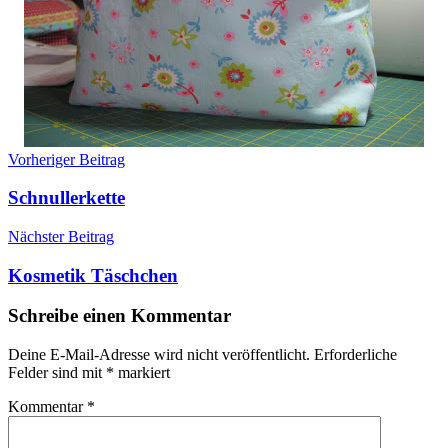
Beitragsnavigation
Vorheriger Beitrag
Schnullerkette
Nächster Beitrag
Kosmetik Täschchen
Schreibe einen Kommentar
Deine E-Mail-Adresse wird nicht veröffentlicht.
Erforderliche
Felder sind mit
*
markiert
Kommentar
*