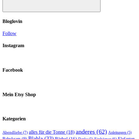
Suchen
Bloglovin
Follow
Instagram
Facebook
Mein Etsy Shop
Kategorien
anderes
(62)
alles für die Tonne
(18)
Abendliebe
(7)
Anleitungen
(5)
Blabla
(33)
Bärbel
(16)
Elefanten
Babykram
(9)