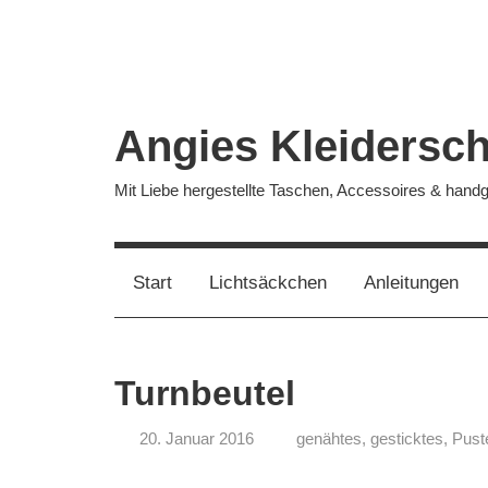
Zum
Inhalt
springen
Angies Kleidersc
Mit Liebe hergestellte Taschen, Accessoires & han
Start
Lichtsäckchen
Anleitungen
Turnbeutel
20. Januar 2016
genähtes
,
gesticktes
,
Pust
koenig