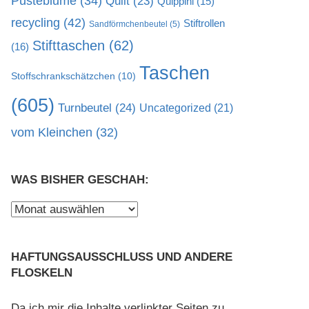
Pusteblume
(34)
Quilt
(23)
Quippini
(15)
recycling
(42)
Stiftrollen
Sandförmchenbeutel
(5)
Stifttaschen
(62)
(16)
Taschen
Stoffschrankschätzchen
(10)
(605)
Turnbeutel
(24)
Uncategorized
(21)
vom Kleinchen
(32)
WAS BISHER GESCHAH:
Was
bisher
geschah:
HAFTUNGSAUSSCHLUSS UND ANDERE
FLOSKELN
Da ich mir die Inhalte verlinkter Seiten zu