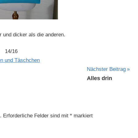
er und dicker als die anderen.
14/16
n un
d T
äschchen
Nächster Beitrag
Alles drin
.
Erforderliche Felder sind mit
*
markiert