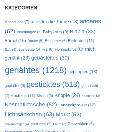
KATEGORIEN
anderes
alles für die Tonne
(18)
Abendliebe
(7)
(62)
Blabla
(33)
Babykram
(9)
Anleitungen
(5)
Bärbel
(16)
Elefanten
(11)
Danke
(5)
Einhörner
(6)
für mich
Filz
(8)
fette Beute
(5)
Flohmarkt
(5)
Etsy
(4)
gebasteltes
(39)
genäht
(23)
genähtes
(1218)
gepimptes
(13)
gesticktes
(513)
geplottet
(8)
getauscht
Knöpfe
(24)
Hochzeit
(11)
(7)
Kissen
(5)
Kopfband
(3)
Kosmetiktasche
(52)
Langzeitprojekt
(12)
Lichtsäckchen
(63)
Markt
(52)
MiniDecki
(5)
Probenähen
(6)
Minianhänger
(4)
Privat
(3)