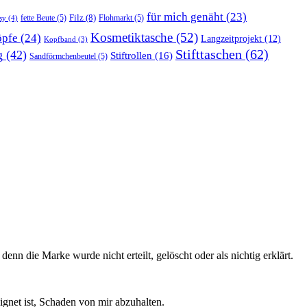
für mich genäht
(23)
Filz
(8)
fette Beute
(5)
Flohmarkt
(5)
sy
(4)
Kosmetiktasche
(52)
pfe
(24)
Langzeitprojekt
(12)
Kopfband
(3)
Stifttaschen
(62)
g
(42)
Stiftrollen
(16)
Sandförmchenbeutel
(5)
n die Marke wurde nicht erteilt, gelöscht oder als nichtig erklärt.
ignet ist, Schaden von mir abzuhalten.