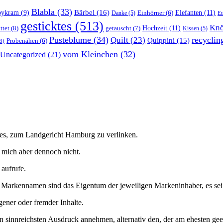
Blabla
(33)
Bärbel
(16)
Elefanten
(11)
bykram
(9)
Danke
(5)
Einhörner
(6)
Et
gesticktes
(513)
Knö
Hochzeit
(11)
ttet
(8)
getauscht
(7)
Kissen
(5)
Pusteblume
(34)
recyclin
Quilt
(23)
Quippini
(15)
Probenähen
(6)
3)
vom Kleinchen
(32)
Uncategorized
(21)
h es, zum Landgericht Hamburg zu verlinken.
en mich aber dennoch nicht.
 aufrufe.
arkennamen sind das Eigentum der jeweiligen Markeninhaber, es sei den
gener oder fremder Inhalte.
en sinnreichsten Ausdruck annehmen, alternativ den, der am ehesten gee