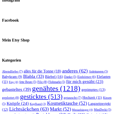
Instagram
Facebook
Mein Etsy Shop
Kategorien
anderes
(62)
alles für die Tonne
(18)
Abendliebe
(7)
Anleitungen
(5)
Blabla
(33)
Bärbel
(16)
Elefanten
Babykram
(9)
Danke
(5)
Einhörner
(6)
für mich genäht
(23)
(11)
Filz
(8)
fette Beute
(5)
Flohmarkt
(5)
Etsy
(4)
genähtes
(1218)
gebasteltes
(39)
gepimptes
(13)
gesticktes
(513)
Hochzeit
(11)
geplottet
(8)
getauscht
(7)
Kissen
Kosmetiktasche
(52)
Knöpfe
(24)
Langzeitprojekt
(5)
Kopfband
(3)
Lichtsäckchen
(63)
Markt
(52)
(12)
MiniDecki
(5)
Minianhänger
(4)