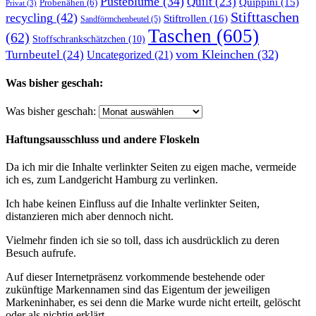
Pusteblume
(34)
Quilt
(23)
Quippini
(15)
Probenähen
(6)
Privat
(3)
Stifttaschen
recycling
(42)
Stiftrollen
(16)
Sandförmchenbeutel
(5)
Taschen
(605)
(62)
Stoffschrankschätzchen
(10)
vom Kleinchen
(32)
Turnbeutel
(24)
Uncategorized
(21)
Was bisher geschah:
Was bisher geschah:
Haftungsausschluss und andere Floskeln
Da ich mir die Inhalte verlinkter Seiten zu eigen mache, vermeide
ich es, zum Landgericht Hamburg zu verlinken.
Ich habe keinen Einfluss auf die Inhalte verlinkter Seiten,
distanzieren mich aber dennoch nicht.
Vielmehr finden ich sie so toll, dass ich ausdrücklich zu deren
Besuch aufrufe.
Auf dieser Internetpräsenz vorkommende bestehende oder
zukünftige Markennamen sind das Eigentum der jeweiligen
Markeninhaber, es sei denn die Marke wurde nicht erteilt, gelöscht
oder als nichtig erklärt.