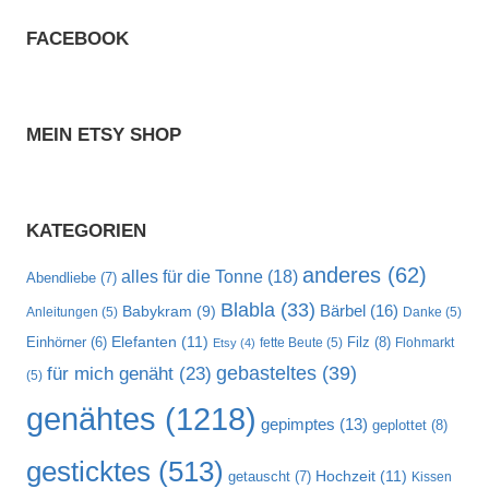
FACEBOOK
MEIN ETSY SHOP
KATEGORIEN
anderes
(62)
alles für die Tonne
(18)
Abendliebe
(7)
Blabla
(33)
Bärbel
(16)
Babykram
(9)
Anleitungen
(5)
Danke
(5)
Elefanten
(11)
Filz
(8)
Einhörner
(6)
fette Beute
(5)
Flohmarkt
Etsy
(4)
gebasteltes
(39)
für mich genäht
(23)
(5)
genähtes
(1218)
gepimptes
(13)
geplottet
(8)
gesticktes
(513)
Hochzeit
(11)
getauscht
(7)
Kissen