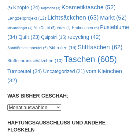
Kosmetiktasche
(52)
Knöpfe
(24)
(5)
Kopfband
(3)
Lichtsäckchen
(63)
Markt
(52)
Langzeitprojekt
(12)
Pusteblume
MiniDecki
(5)
Probenähen
(6)
Minianhänger
(4)
Privat
(3)
recycling
(42)
(34)
Quilt
(23)
Quippini
(15)
Stifttaschen
(62)
Stiftrollen
(16)
Sandförmchenbeutel
(5)
Taschen
(605)
Stoffschrankschätzchen
(10)
vom Kleinchen
Turnbeutel
(24)
Uncategorized
(21)
(32)
WAS BISHER GESCHAH:
Was
bisher
HAFTUNGSAUSSCHLUSS UND ANDERE
geschah:
FLOSKELN