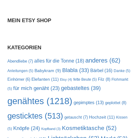
MEIN ETSY SHOP
KATEGORIEN
anderes
(62)
alles für die Tonne
(18)
Abendliebe
(7)
Blabla
(33)
Bärbel
(16)
Babykram
(9)
Anleitungen
(5)
Danke
(5)
Elefanten
(11)
Filz
(8)
Einhörner
(6)
fette Beute
(5)
Flohmarkt
Etsy
(4)
gebasteltes
(39)
für mich genäht
(23)
(5)
genähtes
(1218)
gepimptes
(13)
geplottet
(8)
gesticktes
(513)
Hochzeit
(11)
getauscht
(7)
Kissen
Kosmetiktasche
(52)
Knöpfe
(24)
(5)
Kopfband
(3)