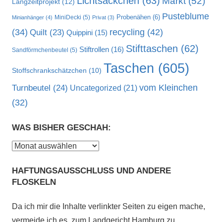
Lichtsäckchen
(63)
Markt
(52)
Langzeitprojekt
(12)
Pusteblume
MiniDecki
(5)
Probenähen
(6)
Minianhänger
(4)
Privat
(3)
recycling
(42)
(34)
Quilt
(23)
Quippini
(15)
Stifttaschen
(62)
Stiftrollen
(16)
Sandförmchenbeutel
(5)
Taschen
(605)
Stoffschrankschätzchen
(10)
vom Kleinchen
Turnbeutel
(24)
Uncategorized
(21)
(32)
WAS BISHER GESCHAH:
Was
bisher
HAFTUNGSAUSSCHLUSS UND ANDERE
geschah:
FLOSKELN
Da ich mir die Inhalte verlinkter Seiten zu eigen mache,
vermeide ich es, zum Landgericht Hamburg zu