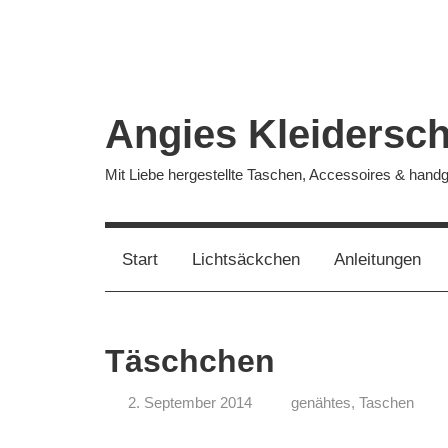
Zum
Inhalt
springen
Angies Kleidersc
Mit Liebe hergestellte Taschen, Accessoires & han
Start
Lichtsäckchen
Anleitungen
Täschchen
2. September 2014
genähtes
,
Taschen
koenig