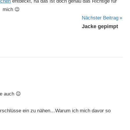
hchen
entdeckt, na das ist doch genau das Richtige für
mich 😉
Nächster Beitrag
Jacke gepimpt
e auch 😉
verschlüsse ein zu nähen…Warum ich mich davor so