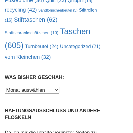
Pusteblume
(34)
Quilt
(23)
Quippini
(15)
recycling
(42)
Stiftrollen
Sandförmchenbeutel
(5)
Stifttaschen
(62)
(16)
Taschen
Stoffschrankschätzchen
(10)
(605)
Turnbeutel
(24)
Uncategorized
(21)
vom Kleinchen
(32)
WAS BISHER GESCHAH:
Was
bisher
geschah:
HAFTUNGSAUSSCHLUSS UND ANDERE
FLOSKELN
Da ich mir die Inhalte verlinkter Seiten zu