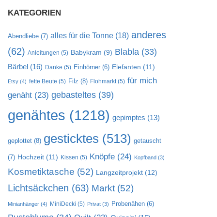
KATEGORIEN
anderes
alles für die Tonne
(18)
Abendliebe
(7)
(62)
Blabla
(33)
Babykram
(9)
Anleitungen
(5)
Bärbel
(16)
Elefanten
(11)
Danke
(5)
Einhörner
(6)
für mich
Filz
(8)
fette Beute
(5)
Flohmarkt
(5)
Etsy
(4)
gebasteltes
(39)
genäht
(23)
genähtes
(1218)
gepimptes
(13)
gesticktes
(513)
geplottet
(8)
getauscht
Knöpfe
(24)
Hochzeit
(11)
(7)
Kissen
(5)
Kopfband
(3)
Kosmetiktasche
(52)
Langzeitprojekt
(12)
Lichtsäckchen
(63)
Markt
(52)
MiniDecki
(5)
Probenähen
(6)
Minianhänger
(4)
Privat
(3)