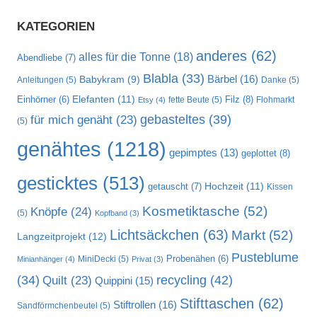
KATEGORIEN
anderes
(62)
alles für die Tonne
(18)
Abendliebe
(7)
Blabla
(33)
Bärbel
(16)
Babykram
(9)
Anleitungen
(5)
Danke
(5)
Elefanten
(11)
Filz
(8)
Einhörner
(6)
fette Beute
(5)
Flohmarkt
Etsy
(4)
gebasteltes
(39)
für mich genäht
(23)
(5)
genähtes
(1218)
gepimptes
(13)
geplottet
(8)
gesticktes
(513)
Hochzeit
(11)
getauscht
(7)
Kissen
Kosmetiktasche
(52)
Knöpfe
(24)
(5)
Kopfband
(3)
Lichtsäckchen
(63)
Markt
(52)
Langzeitprojekt
(12)
Pusteblume
MiniDecki
(5)
Probenähen
(6)
Minianhänger
(4)
Privat
(3)
recycling
(42)
(34)
Quilt
(23)
Quippini
(15)
Stifttaschen
(62)
Stiftrollen
(16)
Sandförmchenbeutel
(5)