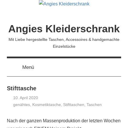
Zum
Inhalt
springen
Angies Kleiderschrank
Mit Liebe hergestellte Taschen, Accessoires & handgemachte
Einzelstücke
Menü
Stifttasche
10. April 2020
genähtes
,
Kosmetiktasche
Angela
,
Stifttaschen
,
Taschen
Mühe
Nach der ganzen Massenproduktion der letzten Wochen