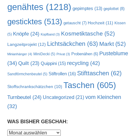
genähtes
(1218)
gepimptes
(13)
geplottet
(8)
gesticktes
(513)
Hochzeit
(11)
getauscht
(7)
Kissen
Kosmetiktasche
(52)
Knöpfe
(24)
(5)
Kopfband
(3)
Lichtsäckchen
(63)
Markt
(52)
Langzeitprojekt
(12)
Pusteblume
MiniDecki
(5)
Probenähen
(6)
Minianhänger
(4)
Privat
(3)
recycling
(42)
(34)
Quilt
(23)
Quippini
(15)
Stifttaschen
(62)
Stiftrollen
(16)
Sandförmchenbeutel
(5)
Taschen
(605)
Stoffschrankschätzchen
(10)
vom Kleinchen
Turnbeutel
(24)
Uncategorized
(21)
(32)
WAS BISHER GESCHAH:
Was