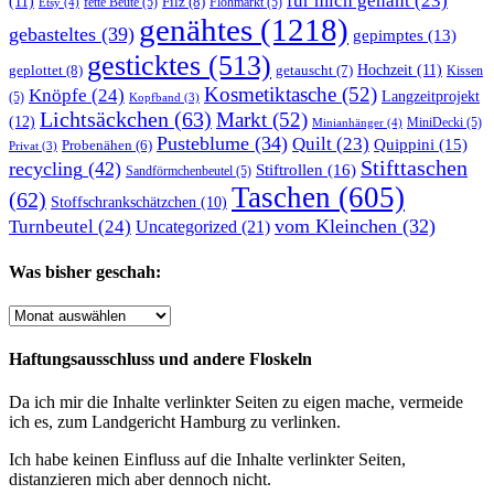
für mich genäht
(23)
(11)
Filz
(8)
fette Beute
(5)
Flohmarkt
(5)
Etsy
(4)
genähtes
(1218)
gebasteltes
(39)
gepimptes
(13)
gesticktes
(513)
Hochzeit
(11)
geplottet
(8)
getauscht
(7)
Kissen
Kosmetiktasche
(52)
Knöpfe
(24)
Langzeitprojekt
(5)
Kopfband
(3)
Lichtsäckchen
(63)
Markt
(52)
(12)
MiniDecki
(5)
Minianhänger
(4)
Pusteblume
(34)
Quilt
(23)
Quippini
(15)
Probenähen
(6)
Privat
(3)
Stifttaschen
recycling
(42)
Stiftrollen
(16)
Sandförmchenbeutel
(5)
Taschen
(605)
(62)
Stoffschrankschätzchen
(10)
vom Kleinchen
(32)
Turnbeutel
(24)
Uncategorized
(21)
Was bisher geschah:
Was
bisher
geschah:
Haftungsausschluss und andere Floskeln
Da ich mir die Inhalte verlinkter Seiten zu eigen mache, vermeide
ich es, zum Landgericht Hamburg zu verlinken.
Ich habe keinen Einfluss auf die Inhalte verlinkter Seiten,
distanzieren mich aber dennoch nicht.