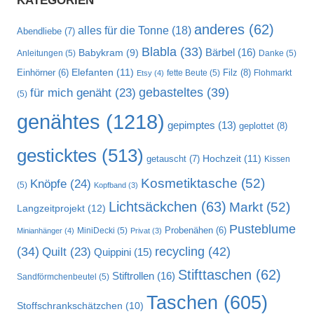
KATEGORIEN
anderes
(62)
alles für die Tonne
(18)
Abendliebe
(7)
Blabla
(33)
Bärbel
(16)
Babykram
(9)
Anleitungen
(5)
Danke
(5)
Elefanten
(11)
Filz
(8)
Einhörner
(6)
fette Beute
(5)
Flohmarkt
Etsy
(4)
gebasteltes
(39)
für mich genäht
(23)
(5)
genähtes
(1218)
gepimptes
(13)
geplottet
(8)
gesticktes
(513)
Hochzeit
(11)
getauscht
(7)
Kissen
Kosmetiktasche
(52)
Knöpfe
(24)
(5)
Kopfband
(3)
Lichtsäckchen
(63)
Markt
(52)
Langzeitprojekt
(12)
Pusteblume
MiniDecki
(5)
Probenähen
(6)
Minianhänger
(4)
Privat
(3)
recycling
(42)
(34)
Quilt
(23)
Quippini
(15)
Stifttaschen
(62)
Stiftrollen
(16)
Sandförmchenbeutel
(5)
Taschen
(605)
Stoffschrankschätzchen
(10)