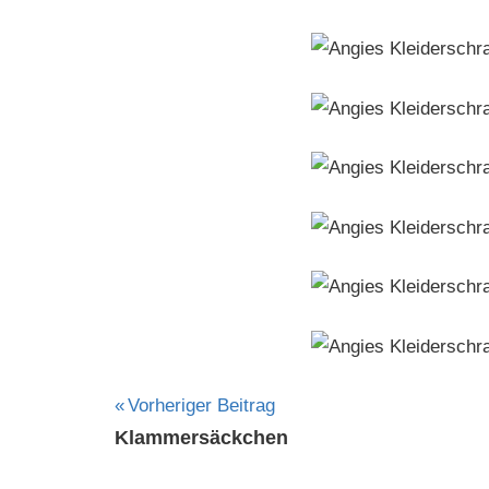
Mühe
Beitragsnavigation
Vorheriger Beitrag
Klammersäckchen