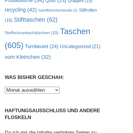
Pusteblume
(34)
Quilt
(23)
Quippini
(15)
recycling
(42)
Stiftrollen
Sandförmchenbeutel
(5)
Stifttaschen
(62)
(16)
Taschen
Stoffschrankschätzchen
(10)
(605)
Turnbeutel
(24)
Uncategorized
(21)
vom Kleinchen
(32)
WAS BISHER GESCHAH:
Was
bisher
geschah:
HAFTUNGSAUSSCHLUSS UND ANDERE
FLOSKELN
Da ich mir die Inhalte verlinkter Seiten zu