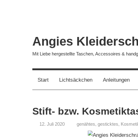
Zum
Inhalt
springen
Angies Kleidersc
Mit Liebe hergestellte Taschen, Accessoires & han
Start
Lichtsäckchen
Anleitungen
Stift- bzw. Kosmetikt
12. Juli 2020
genähtes
,
gesticktes
,
Kosmeti
Angela