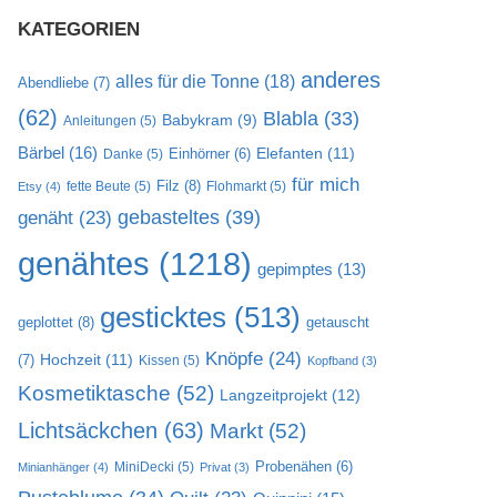
KATEGORIEN
anderes
alles für die Tonne
(18)
Abendliebe
(7)
(62)
Blabla
(33)
Babykram
(9)
Anleitungen
(5)
Bärbel
(16)
Elefanten
(11)
Danke
(5)
Einhörner
(6)
für mich
Filz
(8)
fette Beute
(5)
Flohmarkt
(5)
Etsy
(4)
gebasteltes
(39)
genäht
(23)
genähtes
(1218)
gepimptes
(13)
gesticktes
(513)
geplottet
(8)
getauscht
Knöpfe
(24)
Hochzeit
(11)
(7)
Kissen
(5)
Kopfband
(3)
Kosmetiktasche
(52)
Langzeitprojekt
(12)
Lichtsäckchen
(63)
Markt
(52)
MiniDecki
(5)
Probenähen
(6)
Minianhänger
(4)
Privat
(3)