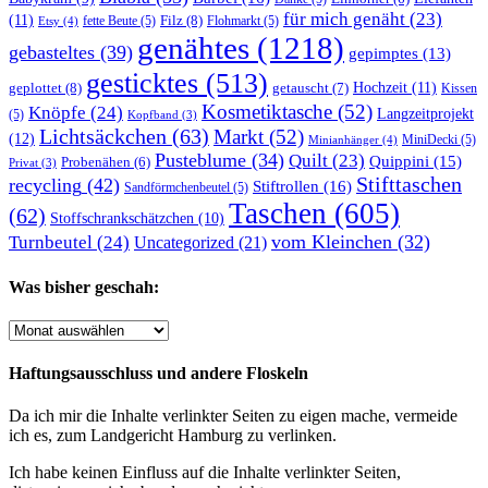
für mich genäht
(23)
(11)
Filz
(8)
fette Beute
(5)
Flohmarkt
(5)
Etsy
(4)
genähtes
(1218)
gebasteltes
(39)
gepimptes
(13)
gesticktes
(513)
Hochzeit
(11)
geplottet
(8)
getauscht
(7)
Kissen
Kosmetiktasche
(52)
Knöpfe
(24)
Langzeitprojekt
(5)
Kopfband
(3)
Lichtsäckchen
(63)
Markt
(52)
(12)
MiniDecki
(5)
Minianhänger
(4)
Pusteblume
(34)
Quilt
(23)
Quippini
(15)
Probenähen
(6)
Privat
(3)
Stifttaschen
recycling
(42)
Stiftrollen
(16)
Sandförmchenbeutel
(5)
Taschen
(605)
(62)
Stoffschrankschätzchen
(10)
vom Kleinchen
(32)
Turnbeutel
(24)
Uncategorized
(21)
Was bisher geschah:
Was
bisher
geschah:
Haftungsausschluss und andere Floskeln
Da ich mir die Inhalte verlinkter Seiten zu eigen mache, vermeide
ich es, zum Landgericht Hamburg zu verlinken.
Ich habe keinen Einfluss auf die Inhalte verlinkter Seiten,