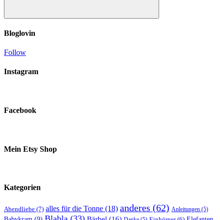
Suchen
Bloglovin
Follow
Instagram
Facebook
Mein Etsy Shop
Kategorien
anderes
(62)
alles für die Tonne
(18)
Abendliebe
(7)
Anleitungen
(5)
Blabla
(33)
Bärbel
(16)
Elefanten
Babykram
(9)
Danke
(5)
Einhörner
(6)