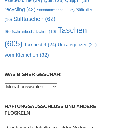
Pusteblume
(34)
Quilt
(23)
Quippini
(15)
recycling
(42)
Stiftrollen
Sandförmchenbeutel
(5)
Stifttaschen
(62)
(16)
Taschen
Stoffschrankschätzchen
(10)
(605)
Turnbeutel
(24)
Uncategorized
(21)
vom Kleinchen
(32)
WAS BISHER GESCHAH:
Was
bisher
geschah:
HAFTUNGSAUSSCHLUSS UND ANDERE
FLOSKELN
Da ich mir die Inhalte verlinkter Seiten zu