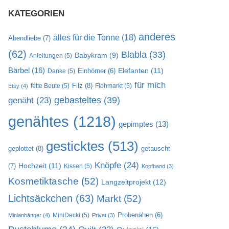
KATEGORIEN
anderes
alles für die Tonne
(18)
Abendliebe
(7)
(62)
Blabla
(33)
Babykram
(9)
Anleitungen
(5)
Bärbel
(16)
Elefanten
(11)
Danke
(5)
Einhörner
(6)
für mich
Filz
(8)
fette Beute
(5)
Flohmarkt
(5)
Etsy
(4)
gebasteltes
(39)
genäht
(23)
genähtes
(1218)
gepimptes
(13)
gesticktes
(513)
geplottet
(8)
getauscht
Knöpfe
(24)
Hochzeit
(11)
(7)
Kissen
(5)
Kopfband
(3)
Kosmetiktasche
(52)
Langzeitprojekt
(12)
Lichtsäckchen
(63)
Markt
(52)
MiniDecki
(5)
Probenähen
(6)
Minianhänger
(4)
Privat
(3)