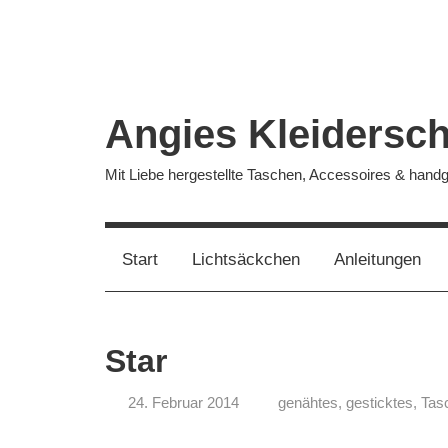
Zum
Inhalt
springen
Angies Kleidersc
Mit Liebe hergestellte Taschen, Accessoires & han
Start
Lichtsäckchen
Anleitungen
Star
24. Februar 2014
genähtes
,
gesticktes
,
Tas
koenig