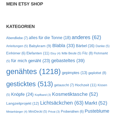
MEIN ETSY SHOP
KATEGORIEN
anderes
(62)
alles für die Tonne
(18)
Abendliebe
(7)
Blabla
(33)
Bärbel
(16)
Babykram
(9)
Anleitungen
(5)
Danke
(5)
Elefanten
(11)
Filz
(8)
Einhörner
(6)
fette Beute
(5)
Flohmarkt
Etsy
(4)
gebasteltes
(39)
für mich genäht
(23)
(5)
genähtes
(1218)
gepimptes
(13)
geplottet
(8)
gesticktes
(513)
Hochzeit
(11)
getauscht
(7)
Kissen
Kosmetiktasche
(52)
Knöpfe
(24)
(5)
Kopfband
(3)
Lichtsäckchen
(63)
Markt
(52)
Langzeitprojekt
(12)
Pusteblume
MiniDecki
(5)
Probenähen
(6)
Minianhänger
(4)
Privat
(3)