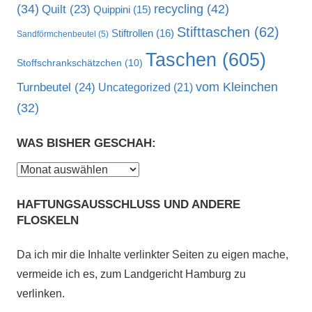
recycling
(42)
(34)
Quilt
(23)
Quippini
(15)
Stifttaschen
(62)
Stiftrollen
(16)
Sandförmchenbeutel
(5)
Taschen
(605)
Stoffschrankschätzchen
(10)
vom Kleinchen
Turnbeutel
(24)
Uncategorized
(21)
(32)
WAS BISHER GESCHAH:
Was
bisher
HAFTUNGSAUSSCHLUSS UND ANDERE
geschah:
FLOSKELN
Da ich mir die Inhalte verlinkter Seiten zu eigen mache,
vermeide ich es, zum Landgericht Hamburg zu
verlinken.