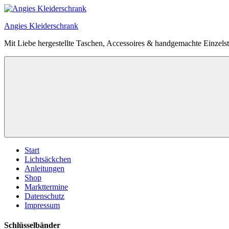
Zum
Inhalt
Angies Kleiderschrank
springen
Mit Liebe hergestellte Taschen, Accessoires & handgemachte Einzels
Start
Lichtsäckchen
Anleitungen
Shop
Markttermine
Datenschutz
Impressum
Schlüsselbänder