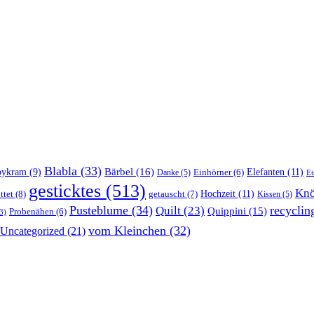
Blabla
(33)
Bärbel
(16)
Elefanten
(11)
bykram
(9)
Danke
(5)
Einhörner
(6)
Et
gesticktes
(513)
Knö
Hochzeit
(11)
ttet
(8)
getauscht
(7)
Kissen
(5)
Pusteblume
(34)
recyclin
Quilt
(23)
Quippini
(15)
Probenähen
(6)
3)
vom Kleinchen
(32)
Uncategorized
(21)