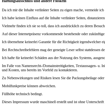
Haftungsausschluss und andere Floskeln
Da ich mir die Inhalte verlinkter Seiten zu eigen mache, vermeide ic
Ich habe keinen Einfluss auf die Inhalte verlinkter Seiten, distanzier
Vielmehr finden ich sie so toll, dass ich ausdrücklich zu deren Besuch
Auf dieser Internetpräsenz vorkommende bestehende oder zukünftige M
Ich übernehme keinerlei Garantie für die Richtigkeit irgendwelcher ei
Bei Rechtschreibefehlern mag der geneigte Leser selbst stattdessen d
Ich hafte für keinerlei Schäden aus der Nutzung des Systems, ausgeno
Im Falle von Namensrecht-/Domainstreitigkeiten, Textaussagen- u. I
und Kosten, uns bereits im Vorfeld zu kontaktieren.
Zu Nebenwirkungen und Risiken lesen Sie die Packungsbeilage oder f
Mobilfunkpreise können abweichen.
Füllhöhe technisch bedingt.
Dieses Impressum wurde maschinell erstellt und ist ohne Unterschrift 