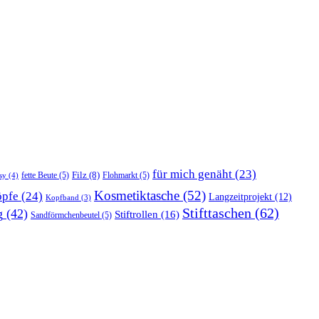
für mich genäht
(23)
Filz
(8)
fette Beute
(5)
Flohmarkt
(5)
sy
(4)
Kosmetiktasche
(52)
pfe
(24)
Langzeitprojekt
(12)
Kopfband
(3)
Stifttaschen
(62)
g
(42)
Stiftrollen
(16)
Sandförmchenbeutel
(5)