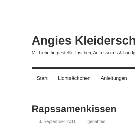
Zum
Inhalt
springen
Angies Kleidersc
Mit Liebe hergestellte Taschen, Accessoires & han
Start
Lichtsäckchen
Anleitungen
Rapssamenkissen
3. September 2011
genähtes
koenig