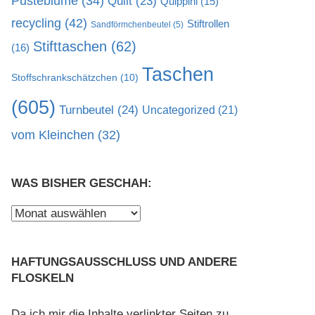
Pusteblume
(34)
Quilt
(23)
Quippini
(15)
recycling
(42)
Stiftrollen
Sandförmchenbeutel
(5)
Stifttaschen
(62)
(16)
Taschen
Stoffschrankschätzchen
(10)
(605)
Turnbeutel
(24)
Uncategorized
(21)
vom Kleinchen
(32)
WAS BISHER GESCHAH:
Was
bisher
geschah:
HAFTUNGSAUSSCHLUSS UND ANDERE
FLOSKELN
Da ich mir die Inhalte verlinkter Seiten zu