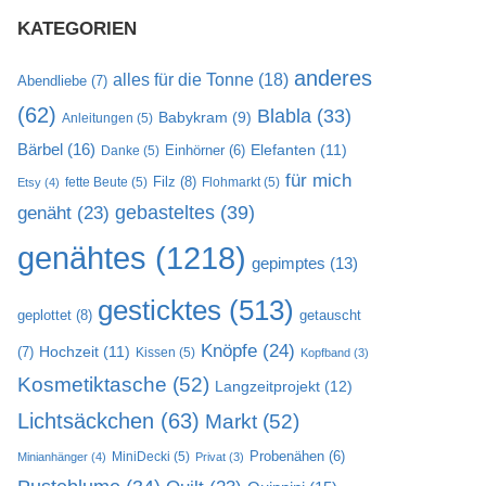
KATEGORIEN
anderes
alles für die Tonne
(18)
Abendliebe
(7)
(62)
Blabla
(33)
Babykram
(9)
Anleitungen
(5)
Bärbel
(16)
Elefanten
(11)
Danke
(5)
Einhörner
(6)
für mich
Filz
(8)
fette Beute
(5)
Flohmarkt
(5)
Etsy
(4)
gebasteltes
(39)
genäht
(23)
genähtes
(1218)
gepimptes
(13)
gesticktes
(513)
geplottet
(8)
getauscht
Knöpfe
(24)
Hochzeit
(11)
(7)
Kissen
(5)
Kopfband
(3)
Kosmetiktasche
(52)
Langzeitprojekt
(12)
Lichtsäckchen
(63)
Markt
(52)
MiniDecki
(5)
Probenähen
(6)
Minianhänger
(4)
Privat
(3)