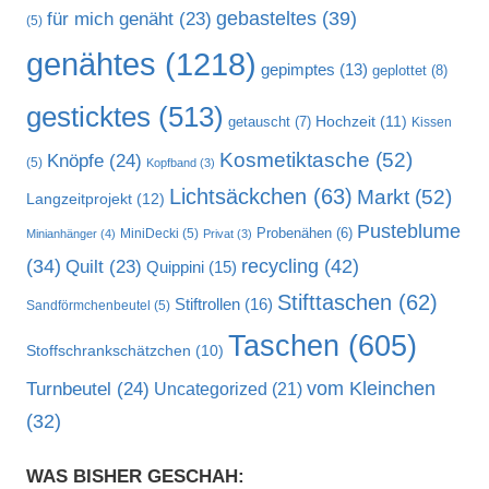
gebasteltes
(39)
für mich genäht
(23)
(5)
genähtes
(1218)
gepimptes
(13)
geplottet
(8)
gesticktes
(513)
Hochzeit
(11)
getauscht
(7)
Kissen
Kosmetiktasche
(52)
Knöpfe
(24)
(5)
Kopfband
(3)
Lichtsäckchen
(63)
Markt
(52)
Langzeitprojekt
(12)
Pusteblume
MiniDecki
(5)
Probenähen
(6)
Minianhänger
(4)
Privat
(3)
recycling
(42)
(34)
Quilt
(23)
Quippini
(15)
Stifttaschen
(62)
Stiftrollen
(16)
Sandförmchenbeutel
(5)
Taschen
(605)
Stoffschrankschätzchen
(10)
vom Kleinchen
Turnbeutel
(24)
Uncategorized
(21)
(32)
WAS BISHER GESCHAH: