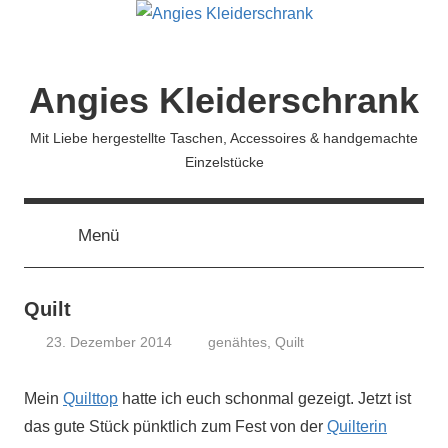
Zum
Inhalt
springen
Angies Kleiderschrank
Mit Liebe hergestellte Taschen, Accessoires & handgemachte
Einzelstücke
Menü
Quilt
23. Dezember 2014
genähtes
,
Quilt
koenig
Mein
Quilttop
hatte ich euch schonmal gezeigt. Jetzt ist
das gute Stück pünktlich zum Fest von der
Quilterin