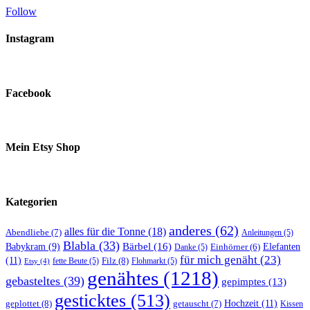
Follow
Instagram
Facebook
Mein Etsy Shop
Kategorien
anderes
(62)
alles für die Tonne
(18)
Abendliebe
(7)
Anleitungen
(5)
Blabla
(33)
Bärbel
(16)
Elefanten
Babykram
(9)
Danke
(5)
Einhörner
(6)
für mich genäht
(23)
(11)
Filz
(8)
fette Beute
(5)
Flohmarkt
(5)
Etsy
(4)
genähtes
(1218)
gebasteltes
(39)
gepimptes
(13)
gesticktes
(513)
Hochzeit
(11)
geplottet
(8)
getauscht
(7)
Kissen