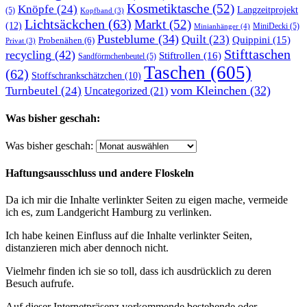
Kosmetiktasche
(52)
Knöpfe
(24)
Langzeitprojekt
(5)
Kopfband
(3)
Lichtsäckchen
(63)
Markt
(52)
(12)
MiniDecki
(5)
Minianhänger
(4)
Pusteblume
(34)
Quilt
(23)
Quippini
(15)
Probenähen
(6)
Privat
(3)
Stifttaschen
recycling
(42)
Stiftrollen
(16)
Sandförmchenbeutel
(5)
Taschen
(605)
(62)
Stoffschrankschätzchen
(10)
vom Kleinchen
(32)
Turnbeutel
(24)
Uncategorized
(21)
Was bisher geschah:
Was bisher geschah:
Haftungsausschluss und andere Floskeln
Da ich mir die Inhalte verlinkter Seiten zu eigen mache, vermeide
ich es, zum Landgericht Hamburg zu verlinken.
Ich habe keinen Einfluss auf die Inhalte verlinkter Seiten,
distanzieren mich aber dennoch nicht.
Vielmehr finden ich sie so toll, dass ich ausdrücklich zu deren
Besuch aufrufe.
Auf dieser Internetpräsenz vorkommende bestehende oder