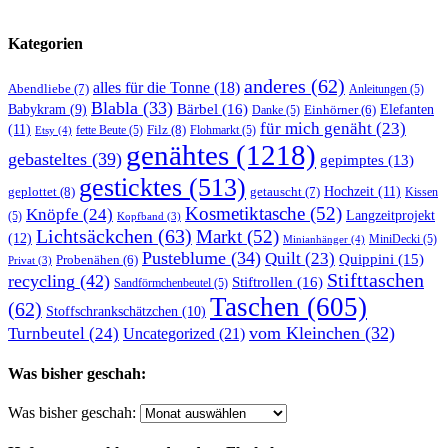
Kategorien
anderes
(62)
alles für die Tonne
(18)
Abendliebe
(7)
Anleitungen
(5)
Blabla
(33)
Bärbel
(16)
Elefanten
Babykram
(9)
Danke
(5)
Einhörner
(6)
für mich genäht
(23)
(11)
Filz
(8)
fette Beute
(5)
Flohmarkt
(5)
Etsy
(4)
genähtes
(1218)
gebasteltes
(39)
gepimptes
(13)
gesticktes
(513)
Hochzeit
(11)
geplottet
(8)
getauscht
(7)
Kissen
Kosmetiktasche
(52)
Knöpfe
(24)
Langzeitprojekt
(5)
Kopfband
(3)
Lichtsäckchen
(63)
Markt
(52)
(12)
MiniDecki
(5)
Minianhänger
(4)
Pusteblume
(34)
Quilt
(23)
Quippini
(15)
Probenähen
(6)
Privat
(3)
Stifttaschen
recycling
(42)
Stiftrollen
(16)
Sandförmchenbeutel
(5)
Taschen
(605)
(62)
Stoffschrankschätzchen
(10)
vom Kleinchen
(32)
Turnbeutel
(24)
Uncategorized
(21)
Was bisher geschah:
Was bisher geschah: