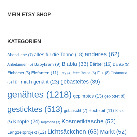
MEIN ETSY SHOP
KATEGORIEN
anderes
(62)
alles für die Tonne
(18)
Abendliebe
(7)
Blabla
(33)
Bärbel
(16)
Babykram
(9)
Anleitungen
(5)
Danke
(5)
Elefanten
(11)
Filz
(8)
Einhörner
(6)
fette Beute
(5)
Flohmarkt
Etsy
(4)
gebasteltes
(39)
für mich genäht
(23)
(5)
genähtes
(1218)
gepimptes
(13)
geplottet
(8)
gesticktes
(513)
Hochzeit
(11)
getauscht
(7)
Kissen
Kosmetiktasche
(52)
Knöpfe
(24)
(5)
Kopfband
(3)
Lichtsäckchen
(63)
Markt
(52)
Langzeitprojekt
(12)