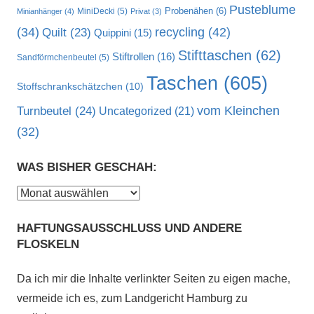
Pusteblume
MiniDecki
(5)
Probenähen
(6)
Minianhänger
(4)
Privat
(3)
recycling
(42)
(34)
Quilt
(23)
Quippini
(15)
Stifttaschen
(62)
Stiftrollen
(16)
Sandförmchenbeutel
(5)
Taschen
(605)
Stoffschrankschätzchen
(10)
vom Kleinchen
Turnbeutel
(24)
Uncategorized
(21)
(32)
WAS BISHER GESCHAH:
Was
bisher
HAFTUNGSAUSSCHLUSS UND ANDERE
geschah:
FLOSKELN
Da ich mir die Inhalte verlinkter Seiten zu eigen mache,
vermeide ich es, zum Landgericht Hamburg zu