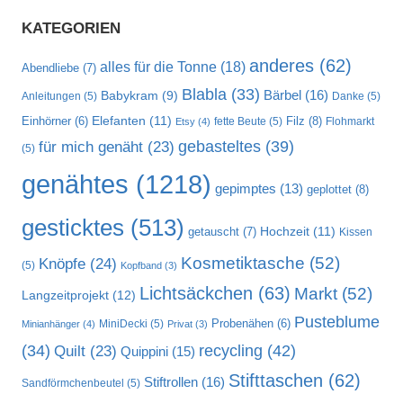
KATEGORIEN
anderes
(62)
alles für die Tonne
(18)
Abendliebe
(7)
Blabla
(33)
Bärbel
(16)
Babykram
(9)
Anleitungen
(5)
Danke
(5)
Elefanten
(11)
Filz
(8)
Einhörner
(6)
fette Beute
(5)
Flohmarkt
Etsy
(4)
gebasteltes
(39)
für mich genäht
(23)
(5)
genähtes
(1218)
gepimptes
(13)
geplottet
(8)
gesticktes
(513)
Hochzeit
(11)
getauscht
(7)
Kissen
Kosmetiktasche
(52)
Knöpfe
(24)
(5)
Kopfband
(3)
Lichtsäckchen
(63)
Markt
(52)
Langzeitprojekt
(12)
Pusteblume
MiniDecki
(5)
Probenähen
(6)
Minianhänger
(4)
Privat
(3)
recycling
(42)
(34)
Quilt
(23)
Quippini
(15)
Stifttaschen
(62)
Stiftrollen
(16)
Sandförmchenbeutel
(5)