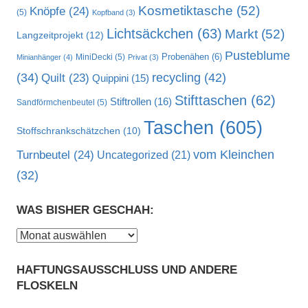
Kosmetiktasche
(52)
Knöpfe
(24)
(5)
Kopfband
(3)
Lichtsäckchen
(63)
Markt
(52)
Langzeitprojekt
(12)
Pusteblume
MiniDecki
(5)
Probenähen
(6)
Minianhänger
(4)
Privat
(3)
recycling
(42)
(34)
Quilt
(23)
Quippini
(15)
Stifttaschen
(62)
Stiftrollen
(16)
Sandförmchenbeutel
(5)
Taschen
(605)
Stoffschrankschätzchen
(10)
vom Kleinchen
Turnbeutel
(24)
Uncategorized
(21)
(32)
WAS BISHER GESCHAH:
Was
bisher
HAFTUNGSAUSSCHLUSS UND ANDERE
geschah:
FLOSKELN