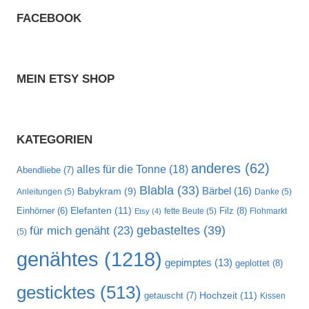
FACEBOOK
MEIN ETSY SHOP
KATEGORIEN
anderes
(62)
alles für die Tonne
(18)
Abendliebe
(7)
Blabla
(33)
Bärbel
(16)
Babykram
(9)
Anleitungen
(5)
Danke
(5)
Elefanten
(11)
Filz
(8)
Einhörner
(6)
fette Beute
(5)
Flohmarkt
Etsy
(4)
gebasteltes
(39)
für mich genäht
(23)
(5)
genähtes
(1218)
gepimptes
(13)
geplottet
(8)
gesticktes
(513)
Hochzeit
(11)
getauscht
(7)
Kissen