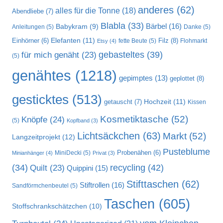
anderes
(62)
alles für die Tonne
(18)
Abendliebe
(7)
Blabla
(33)
Bärbel
(16)
Babykram
(9)
Anleitungen
(5)
Danke
(5)
Elefanten
(11)
Filz
(8)
Einhörner
(6)
fette Beute
(5)
Flohmarkt
Etsy
(4)
gebasteltes
(39)
für mich genäht
(23)
(5)
genähtes
(1218)
gepimptes
(13)
geplottet
(8)
gesticktes
(513)
Hochzeit
(11)
getauscht
(7)
Kissen
Kosmetiktasche
(52)
Knöpfe
(24)
(5)
Kopfband
(3)
Lichtsäckchen
(63)
Markt
(52)
Langzeitprojekt
(12)
Pusteblume
MiniDecki
(5)
Probenähen
(6)
Minianhänger
(4)
Privat
(3)
recycling
(42)
(34)
Quilt
(23)
Quippini
(15)
Stifttaschen
(62)
Stiftrollen
(16)
Sandförmchenbeutel
(5)
Taschen
(605)
Stoffschrankschätzchen
(10)