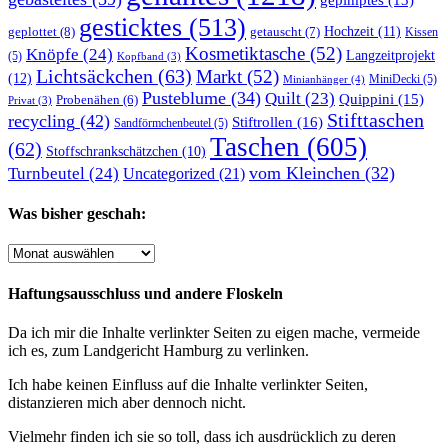
gesticktes
(513)
Hochzeit
(11)
geplottet
(8)
getauscht
(7)
Kissen
Kosmetiktasche
(52)
Knöpfe
(24)
Langzeitprojekt
(5)
Kopfband
(3)
Lichtsäckchen
(63)
Markt
(52)
(12)
MiniDecki
(5)
Minianhänger
(4)
Pusteblume
(34)
Quilt
(23)
Quippini
(15)
Probenähen
(6)
Privat
(3)
Stifttaschen
recycling
(42)
Stiftrollen
(16)
Sandförmchenbeutel
(5)
Taschen
(605)
(62)
Stoffschrankschätzchen
(10)
vom Kleinchen
(32)
Turnbeutel
(24)
Uncategorized
(21)
Was bisher geschah:
Was
bisher
geschah:
Haftungsausschluss und andere Floskeln
Da ich mir die Inhalte verlinkter Seiten zu eigen mache, vermeide
ich es, zum Landgericht Hamburg zu verlinken.
Ich habe keinen Einfluss auf die Inhalte verlinkter Seiten,
distanzieren mich aber dennoch nicht.
Vielmehr finden ich sie so toll, dass ich ausdrücklich zu deren