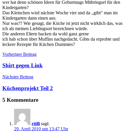
wer hat denn schönen Ideen für Geburtstags Mitbringsel für den
Kindergarten?
Das Kleinchen wird nächste Woche vier und da „gibt“ man im
Kindergarten dann einen aus.
Nur was?? Wie gesagt, die Küche ist jetzt nicht wirklich das, was
ich als meinen Lieblingsort bezeichnen würde.
Die anderen Eltern backen da wohl ganz gerne
ich hab schon über Muffins nachgedacht. Gibts da erprobte und
leckere Rezepte für Küchen Dummies?
Beitragsnavigation
Vorheriger Beitrag
Shirt gegen Link
Nächster Beitrag
Küchenprojekt Teil 2
5 Kommentare
rülli
sagt:
29. April 2010 um 13:47 Uhr