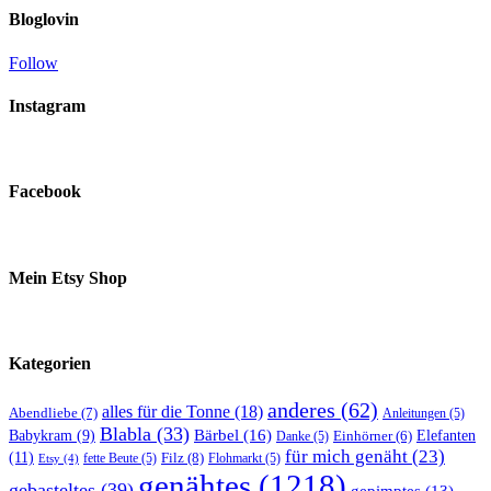
Bloglovin
Follow
Instagram
Facebook
Mein Etsy Shop
Kategorien
anderes
(62)
alles für die Tonne
(18)
Abendliebe
(7)
Anleitungen
(5)
Blabla
(33)
Bärbel
(16)
Elefanten
Babykram
(9)
Danke
(5)
Einhörner
(6)
für mich genäht
(23)
(11)
Filz
(8)
fette Beute
(5)
Flohmarkt
(5)
Etsy
(4)
genähtes
(1218)
gebasteltes
(39)
gepimptes
(13)