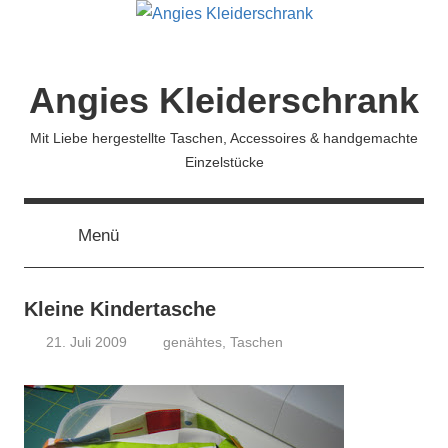
Zum
Inhalt
springen
Angies Kleiderschrank
Mit Liebe hergestellte Taschen, Accessoires & handgemachte
Einzelstücke
Menü
Kleine Kindertasche
21. Juli 2009
genähtes
,
Taschen
koenig