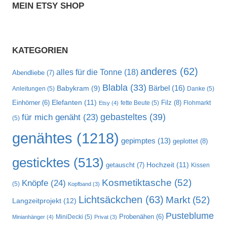
MEIN ETSY SHOP
KATEGORIEN
anderes
(62)
alles für die Tonne
(18)
Abendliebe
(7)
Blabla
(33)
Bärbel
(16)
Babykram
(9)
Anleitungen
(5)
Danke
(5)
Elefanten
(11)
Filz
(8)
Einhörner
(6)
fette Beute
(5)
Flohmarkt
Etsy
(4)
gebasteltes
(39)
für mich genäht
(23)
(5)
genähtes
(1218)
gepimptes
(13)
geplottet
(8)
gesticktes
(513)
Hochzeit
(11)
getauscht
(7)
Kissen
Kosmetiktasche
(52)
Knöpfe
(24)
(5)
Kopfband
(3)
Lichtsäckchen
(63)
Markt
(52)
Langzeitprojekt
(12)
Pusteblume
MiniDecki
(5)
Probenähen
(6)
Minianhänger
(4)
Privat
(3)