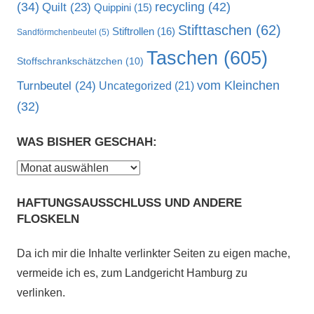
recycling
(42)
(34)
Quilt
(23)
Quippini
(15)
Stifttaschen
(62)
Stiftrollen
(16)
Sandförmchenbeutel
(5)
Taschen
(605)
Stoffschrankschätzchen
(10)
vom Kleinchen
Turnbeutel
(24)
Uncategorized
(21)
(32)
WAS BISHER GESCHAH:
Was
bisher
HAFTUNGSAUSSCHLUSS UND ANDERE
geschah:
FLOSKELN
Da ich mir die Inhalte verlinkter Seiten zu eigen mache,
vermeide ich es, zum Landgericht Hamburg zu
verlinken.