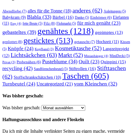
anderes
(62)
alles für die Tonne
(18)
Abendliebe
(7)
Anleitungen
(5)
Blabla
(33)
Bärbel
(16)
Elefanten
Babykram
(9)
Danke
(5)
Einhörner
(6)
für mich genäht
(23)
(11)
Filz
(8)
fette Beute
(5)
Flohmarkt
(5)
Etsy
(4)
genähtes
(1218)
gebasteltes
(39)
gepimptes
(13)
gesticktes
(513)
Hochzeit
(11)
geplottet
(8)
getauscht
(7)
Kissen
Kosmetiktasche
(52)
Knöpfe
(24)
Langzeitprojekt
(5)
Kopfband
(3)
Lichtsäckchen
(63)
Markt
(52)
(12)
MiniDecki
(5)
Minianhänger
(4)
Pusteblume
(34)
Quilt
(23)
Quippini
(15)
Probenähen
(6)
Privat
(3)
Stifttaschen
recycling
(42)
Stiftrollen
(16)
Sandförmchenbeutel
(5)
Taschen
(605)
(62)
Stoffschrankschätzchen
(10)
vom Kleinchen
(32)
Turnbeutel
(24)
Uncategorized
(21)
Was bisher geschah:
Was bisher geschah:
Haftungsausschluss und andere Floskeln
Da ich mir die Inhalte verlinkter Seiten zu eigen mache, vermeide