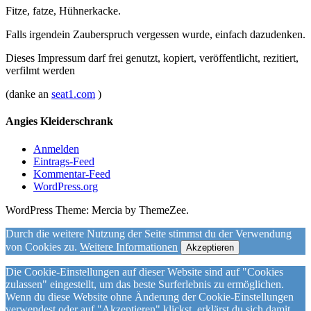
Fitze, fatze, Hühnerkacke.
Falls irgendein Zauberspruch vergessen wurde, einfach dazudenken.
Dieses Impressum darf frei genutzt, kopiert, veröffentlicht, rezitiert,
verfilmt werden
(danke an
seat1.com
)
Angies Kleiderschrank
Anmelden
Eintrags-Feed
Kommentar-Feed
WordPress.org
WordPress Theme: Mercia by ThemeZee.
Durch die weitere Nutzung der Seite stimmst du der Verwendung
von Cookies zu.
Weitere Informationen
Akzeptieren
Die Cookie-Einstellungen auf dieser Website sind auf "Cookies
zulassen" eingestellt, um das beste Surferlebnis zu ermöglichen.
Wenn du diese Website ohne Änderung der Cookie-Einstellungen
verwendest oder auf "Akzeptieren" klickst, erklärst du sich damit