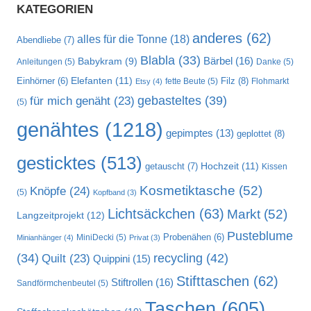
KATEGORIEN
anderes
(62)
alles für die Tonne
(18)
Abendliebe
(7)
Blabla
(33)
Bärbel
(16)
Babykram
(9)
Anleitungen
(5)
Danke
(5)
Elefanten
(11)
Filz
(8)
Einhörner
(6)
fette Beute
(5)
Flohmarkt
Etsy
(4)
gebasteltes
(39)
für mich genäht
(23)
(5)
genähtes
(1218)
gepimptes
(13)
geplottet
(8)
gesticktes
(513)
Hochzeit
(11)
getauscht
(7)
Kissen
Kosmetiktasche
(52)
Knöpfe
(24)
(5)
Kopfband
(3)
Lichtsäckchen
(63)
Markt
(52)
Langzeitprojekt
(12)
Pusteblume
MiniDecki
(5)
Probenähen
(6)
Minianhänger
(4)
Privat
(3)
recycling
(42)
(34)
Quilt
(23)
Quippini
(15)
Stifttaschen
(62)
Stiftrollen
(16)
Sandförmchenbeutel
(5)
Taschen
(605)