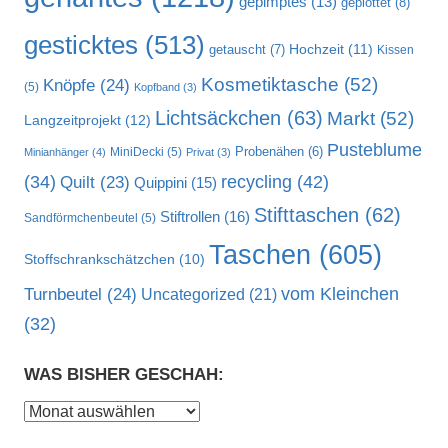
gepimptes
(13)
geplottet
(8)
gesticktes
(513)
Hochzeit
(11)
getauscht
(7)
Kissen
Kosmetiktasche
(52)
Knöpfe
(24)
(5)
Kopfband
(3)
Lichtsäckchen
(63)
Markt
(52)
Langzeitprojekt
(12)
Pusteblume
MiniDecki
(5)
Probenähen
(6)
Minianhänger
(4)
Privat
(3)
recycling
(42)
(34)
Quilt
(23)
Quippini
(15)
Stifttaschen
(62)
Stiftrollen
(16)
Sandförmchenbeutel
(5)
Taschen
(605)
Stoffschrankschätzchen
(10)
vom Kleinchen
Turnbeutel
(24)
Uncategorized
(21)
(32)
WAS BISHER GESCHAH:
Was
bisher