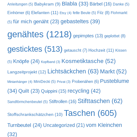
Blabla
(33)
Bärbel
(16)
Babykram
(9)
Anleitungen
(5)
Danke
(5)
Elefanten
(11)
Filz
(8)
Einhörner
(6)
fette Beute
(5)
Flohmarkt
Etsy
(4)
gebasteltes
(39)
für mich genäht
(23)
(5)
genähtes
(1218)
gepimptes
(13)
geplottet
(8)
gesticktes
(513)
Hochzeit
(11)
getauscht
(7)
Kissen
Kosmetiktasche
(52)
Knöpfe
(24)
(5)
Kopfband
(3)
Lichtsäckchen
(63)
Markt
(52)
Langzeitprojekt
(12)
Pusteblume
MiniDecki
(5)
Probenähen
(6)
Minianhänger
(4)
Privat
(3)
recycling
(42)
(34)
Quilt
(23)
Quippini
(15)
Stifttaschen
(62)
Stiftrollen
(16)
Sandförmchenbeutel
(5)
Taschen
(605)
Stoffschrankschätzchen
(10)
vom Kleinchen
Turnbeutel
(24)
Uncategorized
(21)
(32)