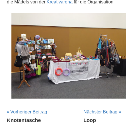
die Mädels von der
Kreativarena
für die Organisation.
Beitragsnavigation
Vorheriger Beitrag
Nächster Beitrag
Knotentasche
Loop