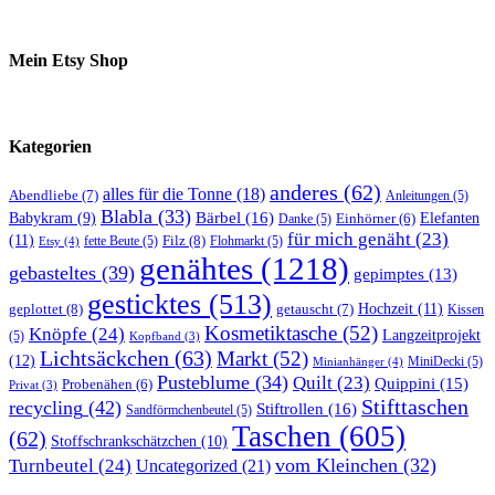
Mein Etsy Shop
Kategorien
anderes
(62)
alles für die Tonne
(18)
Abendliebe
(7)
Anleitungen
(5)
Blabla
(33)
Bärbel
(16)
Elefanten
Babykram
(9)
Danke
(5)
Einhörner
(6)
für mich genäht
(23)
(11)
Filz
(8)
fette Beute
(5)
Flohmarkt
(5)
Etsy
(4)
genähtes
(1218)
gebasteltes
(39)
gepimptes
(13)
gesticktes
(513)
Hochzeit
(11)
geplottet
(8)
getauscht
(7)
Kissen
Kosmetiktasche
(52)
Knöpfe
(24)
Langzeitprojekt
(5)
Kopfband
(3)
Lichtsäckchen
(63)
Markt
(52)
(12)
MiniDecki
(5)
Minianhänger
(4)
Pusteblume
(34)
Quilt
(23)
Quippini
(15)
Probenähen
(6)
Privat
(3)
Stifttaschen
recycling
(42)
Stiftrollen
(16)
Sandförmchenbeutel
(5)
Taschen
(605)
(62)
Stoffschrankschätzchen
(10)
vom Kleinchen
(32)
Turnbeutel
(24)
Uncategorized
(21)