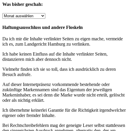
Was bisher geschah:
Was
bisher
geschah:
Haftungsausschluss und andere Floskeln
Da ich mir die Inhalte verlinkter Seiten zu eigen mache, vermeide
ich es, zum Landgericht Hamburg zu verlinken.
Ich habe keinen Einfluss auf die Inhalte verlinkter Seiten,
distanzieren mich aber dennoch nicht.
Vielmehr finden ich sie so toll, dass ich ausdrücklich zu deren
Besuch aufrufe.
Auf dieser Internetpräsenz vorkommende bestehende oder
zukünftige Markennamen sind das Eigentum der jeweiligen
Markeninhaber, es sei denn die Marke wurde nicht erteilt, gelöscht
oder als nichtig erklärt.
Ich übernehme keinerlei Garantie für die Richtigkeit irgendwelcher
eigener oder fremder Inhalte.
Bei Rechtschreibefehlern mag der geneigte Leser selbst stattdessen
den sinnreichsten Ausdruck annehmen, alternativ den, der am