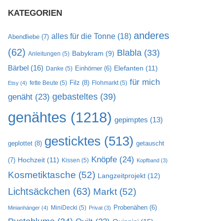
KATEGORIEN
anderes
alles für die Tonne
(18)
Abendliebe
(7)
(62)
Blabla
(33)
Babykram
(9)
Anleitungen
(5)
Bärbel
(16)
Elefanten
(11)
Danke
(5)
Einhörner
(6)
für mich
Filz
(8)
fette Beute
(5)
Flohmarkt
(5)
Etsy
(4)
gebasteltes
(39)
genäht
(23)
genähtes
(1218)
gepimptes
(13)
gesticktes
(513)
geplottet
(8)
getauscht
Knöpfe
(24)
Hochzeit
(11)
(7)
Kissen
(5)
Kopfband
(3)
Kosmetiktasche
(52)
Langzeitprojekt
(12)
Lichtsäckchen
(63)
Markt
(52)
MiniDecki
(5)
Probenähen
(6)
Minianhänger
(4)
Privat
(3)