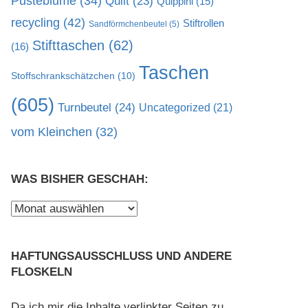
Pusteblume
(34)
Quilt
(23)
Quippini
(15)
recycling
(42)
Stiftrollen
Sandförmchenbeutel
(5)
Stifttaschen
(62)
(16)
Taschen
Stoffschrankschätzchen
(10)
(605)
Turnbeutel
(24)
Uncategorized
(21)
vom Kleinchen
(32)
WAS BISHER GESCHAH:
Was
bisher
geschah:
HAFTUNGSAUSSCHLUSS UND ANDERE
FLOSKELN
Da ich mir die Inhalte verlinkter Seiten zu