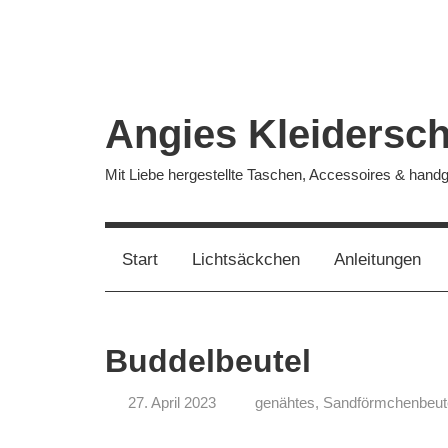
Zum
Inhalt
springen
Angies Kleidersc
Mit Liebe hergestellte Taschen, Accessoires & han
Start
Lichtsäckchen
Anleitungen
Buddelbeutel
27. April 2023
genähtes
,
Sandförmchenbeut
Angela