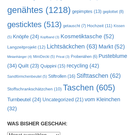
genähtes
(1218)
gepimptes
(13)
geplottet
(8)
gesticktes
(513)
Hochzeit
(11)
getauscht
(7)
Kissen
Kosmetiktasche
(52)
Knöpfe
(24)
(5)
Kopfband
(3)
Lichtsäckchen
(63)
Markt
(52)
Langzeitprojekt
(12)
Pusteblume
MiniDecki
(5)
Probenähen
(6)
Minianhänger
(4)
Privat
(3)
recycling
(42)
(34)
Quilt
(23)
Quippini
(15)
Stifttaschen
(62)
Stiftrollen
(16)
Sandförmchenbeutel
(5)
Taschen
(605)
Stoffschrankschätzchen
(10)
vom Kleinchen
Turnbeutel
(24)
Uncategorized
(21)
(32)
WAS BISHER GESCHAH:
Was