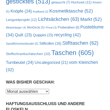
gesticktes
(513)
Hochzeit
(11)
getauscht
(7)
Kissen
Kosmetiktasche
(52)
Knöpfe
(24)
(5)
Kopfband
(3)
Lichtsäckchen
(63)
Markt
(52)
Langzeitprojekt
(12)
Pusteblume
MiniDecki
(5)
Probenähen
(6)
Minianhänger
(4)
Privat
(3)
recycling
(42)
(34)
Quilt
(23)
Quippini
(15)
Stifttaschen
(62)
Stiftrollen
(16)
Sandförmchenbeutel
(5)
Taschen
(605)
Stoffschrankschätzchen
(10)
vom Kleinchen
Turnbeutel
(24)
Uncategorized
(21)
(32)
WAS BISHER GESCHAH:
Was
bisher
HAFTUNGSAUSSCHLUSS UND ANDERE
geschah:
FLOSKELN