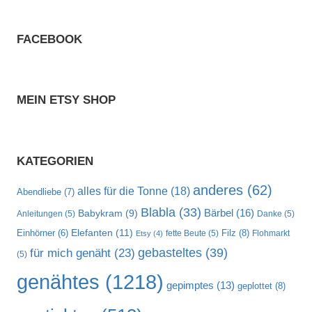
FACEBOOK
MEIN ETSY SHOP
KATEGORIEN
anderes
(62)
alles für die Tonne
(18)
Abendliebe
(7)
Blabla
(33)
Bärbel
(16)
Babykram
(9)
Anleitungen
(5)
Danke
(5)
Elefanten
(11)
Filz
(8)
Einhörner
(6)
fette Beute
(5)
Flohmarkt
Etsy
(4)
gebasteltes
(39)
für mich genäht
(23)
(5)
genähtes
(1218)
gepimptes
(13)
geplottet
(8)