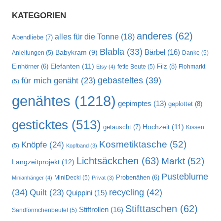
KATEGORIEN
anderes
(62)
alles für die Tonne
(18)
Abendliebe
(7)
Blabla
(33)
Bärbel
(16)
Babykram
(9)
Anleitungen
(5)
Danke
(5)
Elefanten
(11)
Filz
(8)
Einhörner
(6)
fette Beute
(5)
Flohmarkt
Etsy
(4)
gebasteltes
(39)
für mich genäht
(23)
(5)
genähtes
(1218)
gepimptes
(13)
geplottet
(8)
gesticktes
(513)
Hochzeit
(11)
getauscht
(7)
Kissen
Kosmetiktasche
(52)
Knöpfe
(24)
(5)
Kopfband
(3)
Lichtsäckchen
(63)
Markt
(52)
Langzeitprojekt
(12)
Pusteblume
MiniDecki
(5)
Probenähen
(6)
Minianhänger
(4)
Privat
(3)
recycling
(42)
(34)
Quilt
(23)
Quippini
(15)
Stifttaschen
(62)
Stiftrollen
(16)
Sandförmchenbeutel
(5)