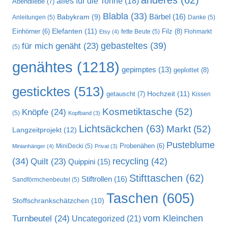
alles für die Tonne
(18)
Abendliebe
(7)
Blabla
(33)
Bärbel
(16)
Babykram
(9)
Anleitungen
(5)
Danke
(5)
Elefanten
(11)
Filz
(8)
Einhörner
(6)
fette Beute
(5)
Flohmarkt
Etsy
(4)
gebasteltes
(39)
für mich genäht
(23)
(5)
genähtes
(1218)
gepimptes
(13)
geplottet
(8)
gesticktes
(513)
Hochzeit
(11)
getauscht
(7)
Kissen
Kosmetiktasche
(52)
Knöpfe
(24)
(5)
Kopfband
(3)
Lichtsäckchen
(63)
Markt
(52)
Langzeitprojekt
(12)
Pusteblume
MiniDecki
(5)
Probenähen
(6)
Minianhänger
(4)
Privat
(3)
recycling
(42)
(34)
Quilt
(23)
Quippini
(15)
Stifttaschen
(62)
Stiftrollen
(16)
Sandförmchenbeutel
(5)
Taschen
(605)
Stoffschrankschätzchen
(10)
vom Kleinchen
Turnbeutel
(24)
Uncategorized
(21)