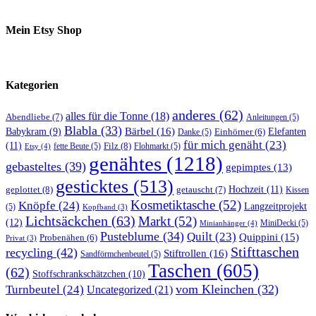
Mein Etsy Shop
Kategorien
anderes
(62)
alles für die Tonne
(18)
Abendliebe
(7)
Anleitungen
(5)
Blabla
(33)
Bärbel
(16)
Elefanten
Babykram
(9)
Danke
(5)
Einhörner
(6)
für mich genäht
(23)
(11)
Filz
(8)
fette Beute
(5)
Flohmarkt
(5)
Etsy
(4)
genähtes
(1218)
gebasteltes
(39)
gepimptes
(13)
gesticktes
(513)
Hochzeit
(11)
geplottet
(8)
getauscht
(7)
Kissen
Kosmetiktasche
(52)
Knöpfe
(24)
Langzeitprojekt
(5)
Kopfband
(3)
Lichtsäckchen
(63)
Markt
(52)
(12)
MiniDecki
(5)
Minianhänger
(4)
Pusteblume
(34)
Quilt
(23)
Quippini
(15)
Probenähen
(6)
Privat
(3)
Stifttaschen
recycling
(42)
Stiftrollen
(16)
Sandförmchenbeutel
(5)
Taschen
(605)
(62)
Stoffschrankschätzchen
(10)
vom Kleinchen
(32)
Turnbeutel
(24)
Uncategorized
(21)