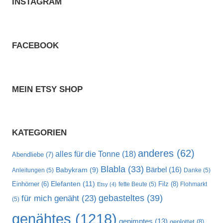
INSTAGRAM
FACEBOOK
MEIN ETSY SHOP
KATEGORIEN
anderes
(62)
alles für die Tonne
(18)
Abendliebe
(7)
Blabla
(33)
Bärbel
(16)
Babykram
(9)
Anleitungen
(5)
Danke
(5)
Elefanten
(11)
Filz
(8)
Einhörner
(6)
fette Beute
(5)
Flohmarkt
Etsy
(4)
gebasteltes
(39)
für mich genäht
(23)
(5)
genähtes
(1218)
gepimptes
(13)
geplottet
(8)