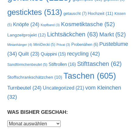
gesticktes
(513)
Hochzeit
(11)
getauscht
(7)
Kissen
Kosmetiktasche
(52)
Knöpfe
(24)
(5)
Kopfband
(3)
Lichtsäckchen
(63)
Markt
(52)
Langzeitprojekt
(12)
Pusteblume
MiniDecki
(5)
Probenähen
(6)
Minianhänger
(4)
Privat
(3)
recycling
(42)
(34)
Quilt
(23)
Quippini
(15)
Stifttaschen
(62)
Stiftrollen
(16)
Sandförmchenbeutel
(5)
Taschen
(605)
Stoffschrankschätzchen
(10)
vom Kleinchen
Turnbeutel
(24)
Uncategorized
(21)
(32)
WAS BISHER GESCHAH:
Was
bisher