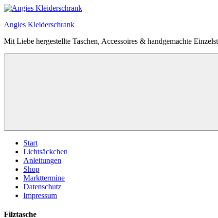
Zum
Inhalt
Angies Kleiderschrank
springen
Mit Liebe hergestellte Taschen, Accessoires & handgemachte Einzels
Start
Lichtsäckchen
Anleitungen
Shop
Markttermine
Datenschutz
Impressum
Filztasche