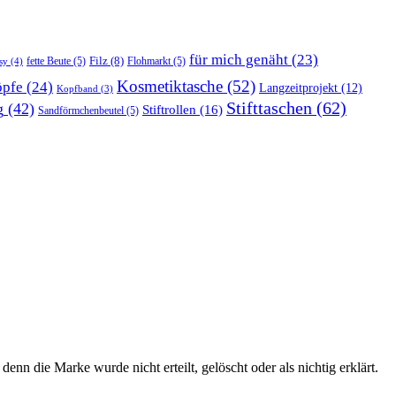
für mich genäht
(23)
Filz
(8)
fette Beute
(5)
Flohmarkt
(5)
sy
(4)
Kosmetiktasche
(52)
pfe
(24)
Langzeitprojekt
(12)
Kopfband
(3)
Stifttaschen
(62)
g
(42)
Stiftrollen
(16)
Sandförmchenbeutel
(5)
n die Marke wurde nicht erteilt, gelöscht oder als nichtig erklärt.