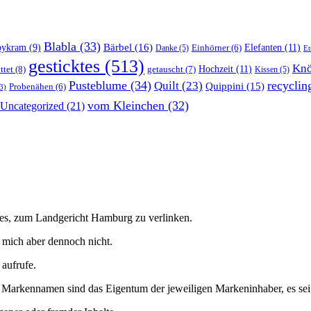
Blabla
(33)
Bärbel
(16)
Elefanten
(11)
bykram
(9)
Danke
(5)
Einhörner
(6)
Et
gesticktes
(513)
Knö
Hochzeit
(11)
ttet
(8)
getauscht
(7)
Kissen
(5)
Pusteblume
(34)
recyclin
Quilt
(23)
Quippini
(15)
Probenähen
(6)
3)
vom Kleinchen
(32)
Uncategorized
(21)
h es, zum Landgericht Hamburg zu verlinken.
en mich aber dennoch nicht.
 aufrufe.
arkennamen sind das Eigentum der jeweiligen Markeninhaber, es sei den