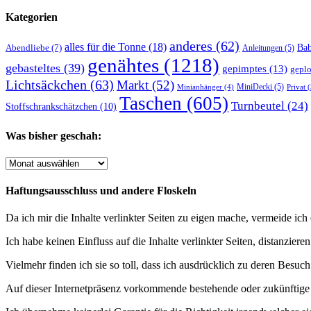
Kategorien
anderes
(62)
alles für die Tonne
(18)
Abendliebe
(7)
Ba
Anleitungen
(5)
genähtes
(1218)
gebasteltes
(39)
gepimptes
(13)
geplo
Lichtsäckchen
(63)
Markt
(52)
MiniDecki
(5)
Minianhänger
(4)
Privat
(
Taschen
(605)
Turnbeutel
(24)
Stoffschrankschätzchen
(10)
Was bisher geschah:
Was
bisher
geschah:
Haftungsausschluss und andere Floskeln
Da ich mir die Inhalte verlinkter Seiten zu eigen mache, vermeide ic
Ich habe keinen Einfluss auf die Inhalte verlinkter Seiten, distanzier
Vielmehr finden ich sie so toll, dass ich ausdrücklich zu deren Besuch
Auf dieser Internetpräsenz vorkommende bestehende oder zukünftige M