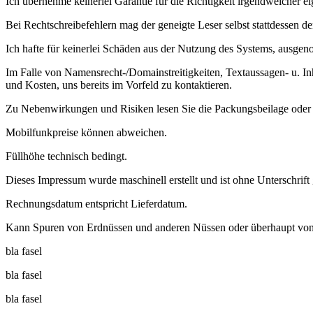
Ich übernehme keinerlei Garantie für die Richtigkeit irgendwelcher ei
Bei Rechtschreibefehlern mag der geneigte Leser selbst stattdessen d
Ich hafte für keinerlei Schäden aus der Nutzung des Systems, ausgeno
Im Falle von Namensrecht-/Domainstreitigkeiten, Textaussagen- u. I
und Kosten, uns bereits im Vorfeld zu kontaktieren.
Zu Nebenwirkungen und Risiken lesen Sie die Packungsbeilage oder f
Mobilfunkpreise können abweichen.
Füllhöhe technisch bedingt.
Dieses Impressum wurde maschinell erstellt und ist ohne Unterschrift 
Rechnungsdatum entspricht Lieferdatum.
Kann Spuren von Erdnüssen und anderen Nüssen oder überhaupt von 
bla fasel
bla fasel
bla fasel