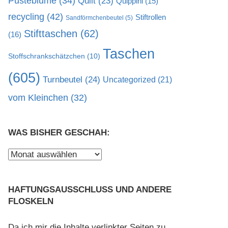
Pusteblume
(34)
Quilt
(23)
Quippini
(15)
recycling
(42)
Stiftrollen
Sandförmchenbeutel
(5)
Stifttaschen
(62)
(16)
Taschen
Stoffschrankschätzchen
(10)
(605)
Turnbeutel
(24)
Uncategorized
(21)
vom Kleinchen
(32)
WAS BISHER GESCHAH:
Was
bisher
geschah:
HAFTUNGSAUSSCHLUSS UND ANDERE
FLOSKELN
Da ich mir die Inhalte verlinkter Seiten zu