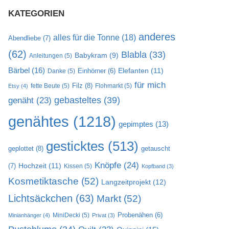
KATEGORIEN
anderes
alles für die Tonne
(18)
Abendliebe
(7)
(62)
Blabla
(33)
Babykram
(9)
Anleitungen
(5)
Bärbel
(16)
Elefanten
(11)
Danke
(5)
Einhörner
(6)
für mich
Filz
(8)
fette Beute
(5)
Flohmarkt
(5)
Etsy
(4)
gebasteltes
(39)
genäht
(23)
genähtes
(1218)
gepimptes
(13)
gesticktes
(513)
geplottet
(8)
getauscht
Knöpfe
(24)
Hochzeit
(11)
(7)
Kissen
(5)
Kopfband
(3)
Kosmetiktasche
(52)
Langzeitprojekt
(12)
Lichtsäckchen
(63)
Markt
(52)
MiniDecki
(5)
Probenähen
(6)
Minianhänger
(4)
Privat
(3)