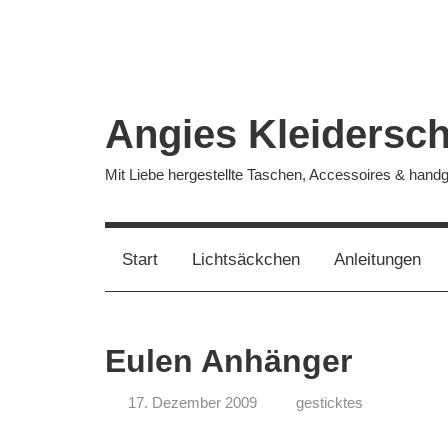
Zum
Inhalt
springen
Angies Kleidersc
Mit Liebe hergestellte Taschen, Accessoires & han
Start
Lichtsäckchen
Anleitungen
Eulen Anhänger
17. Dezember 2009
gesticktes
koenig