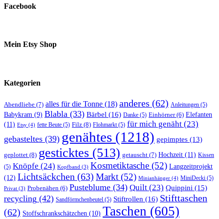
Facebook
Mein Etsy Shop
Kategorien
anderes
(62)
alles für die Tonne
(18)
Abendliebe
(7)
Anleitungen
(5)
Blabla
(33)
Bärbel
(16)
Elefanten
Babykram
(9)
Danke
(5)
Einhörner
(6)
für mich genäht
(23)
(11)
Filz
(8)
fette Beute
(5)
Flohmarkt
(5)
Etsy
(4)
genähtes
(1218)
gebasteltes
(39)
gepimptes
(13)
gesticktes
(513)
Hochzeit
(11)
geplottet
(8)
getauscht
(7)
Kissen
Kosmetiktasche
(52)
Knöpfe
(24)
Langzeitprojekt
(5)
Kopfband
(3)
Lichtsäckchen
(63)
Markt
(52)
(12)
MiniDecki
(5)
Minianhänger
(4)
Pusteblume
(34)
Quilt
(23)
Quippini
(15)
Probenähen
(6)
Privat
(3)
Stifttaschen
recycling
(42)
Stiftrollen
(16)
Sandförmchenbeutel
(5)
Taschen
(605)
(62)
Stoffschrankschätzchen
(10)