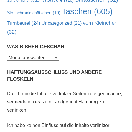
Stiftrollen
(16)
Sandförmchenbeutel
(5)
Taschen
(605)
Stoffschrankschätzchen
(10)
vom Kleinchen
Turnbeutel
(24)
Uncategorized
(21)
(32)
WAS BISHER GESCHAH:
Was
bisher
HAFTUNGSAUSSCHLUSS UND ANDERE
geschah:
FLOSKELN
Da ich mir die Inhalte verlinkter Seiten zu eigen mache,
vermeide ich es, zum Landgericht Hamburg zu
verlinken.
Ich habe keinen Einfluss auf die Inhalte verlinkter