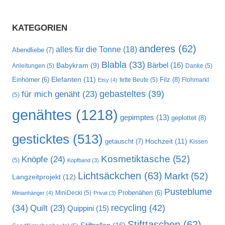
KATEGORIEN
anderes
(62)
alles für die Tonne
(18)
Abendliebe
(7)
Blabla
(33)
Bärbel
(16)
Babykram
(9)
Anleitungen
(5)
Danke
(5)
Elefanten
(11)
Filz
(8)
Einhörner
(6)
fette Beute
(5)
Flohmarkt
Etsy
(4)
gebasteltes
(39)
für mich genäht
(23)
(5)
genähtes
(1218)
gepimptes
(13)
geplottet
(8)
gesticktes
(513)
Hochzeit
(11)
getauscht
(7)
Kissen
Kosmetiktasche
(52)
Knöpfe
(24)
(5)
Kopfband
(3)
Lichtsäckchen
(63)
Markt
(52)
Langzeitprojekt
(12)
Pusteblume
MiniDecki
(5)
Probenähen
(6)
Minianhänger
(4)
Privat
(3)
recycling
(42)
(34)
Quilt
(23)
Quippini
(15)
Stifttaschen
(62)