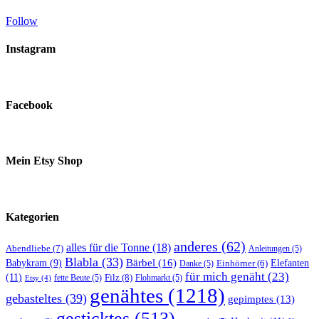
Follow
Instagram
Facebook
Mein Etsy Shop
Kategorien
anderes
(62)
alles für die Tonne
(18)
Abendliebe
(7)
Anleitungen
(5)
Blabla
(33)
Bärbel
(16)
Elefanten
Babykram
(9)
Danke
(5)
Einhörner
(6)
für mich genäht
(23)
(11)
Filz
(8)
fette Beute
(5)
Flohmarkt
(5)
Etsy
(4)
genähtes
(1218)
gebasteltes
(39)
gepimptes
(13)
gesticktes
(513)