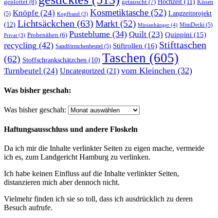
Hochzeit
(11)
geplottet
(8)
getauscht
(7)
Kissen
Kosmetiktasche
(52)
Knöpfe
(24)
Langzeitprojekt
(5)
Kopfband
(3)
Lichtsäckchen
(63)
Markt
(52)
(12)
MiniDecki
(5)
Minianhänger
(4)
Pusteblume
(34)
Quilt
(23)
Quippini
(15)
Probenähen
(6)
Privat
(3)
Stifttaschen
recycling
(42)
Stiftrollen
(16)
Sandförmchenbeutel
(5)
Taschen
(605)
(62)
Stoffschrankschätzchen
(10)
vom Kleinchen
(32)
Turnbeutel
(24)
Uncategorized
(21)
Was bisher geschah:
Was bisher geschah:
Haftungsausschluss und andere Floskeln
Da ich mir die Inhalte verlinkter Seiten zu eigen mache, vermeide
ich es, zum Landgericht Hamburg zu verlinken.
Ich habe keinen Einfluss auf die Inhalte verlinkter Seiten,
distanzieren mich aber dennoch nicht.
Vielmehr finden ich sie so toll, dass ich ausdrücklich zu deren
Besuch aufrufe.