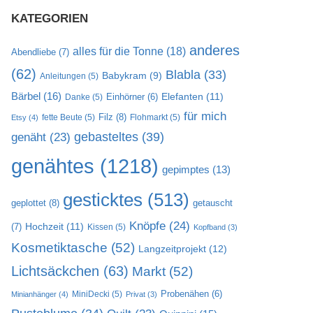
KATEGORIEN
anderes
alles für die Tonne
(18)
Abendliebe
(7)
(62)
Blabla
(33)
Babykram
(9)
Anleitungen
(5)
Bärbel
(16)
Elefanten
(11)
Danke
(5)
Einhörner
(6)
für mich
Filz
(8)
fette Beute
(5)
Flohmarkt
(5)
Etsy
(4)
gebasteltes
(39)
genäht
(23)
genähtes
(1218)
gepimptes
(13)
gesticktes
(513)
geplottet
(8)
getauscht
Knöpfe
(24)
Hochzeit
(11)
(7)
Kissen
(5)
Kopfband
(3)
Kosmetiktasche
(52)
Langzeitprojekt
(12)
Lichtsäckchen
(63)
Markt
(52)
MiniDecki
(5)
Probenähen
(6)
Minianhänger
(4)
Privat
(3)