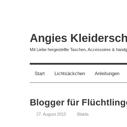
Zum
Inhalt
springen
Angies Kleidersc
Mit Liebe hergestellte Taschen, Accessoires & han
Start
Lichtsäckchen
Anleitungen
Blogger für Flüchtling
27. August 2015
Blabla
koenig