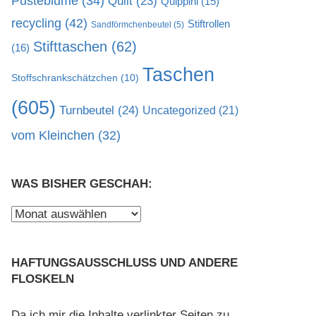
Pusteblume
(34)
Quilt
(23)
Quippini
(15)
recycling
(42)
Stiftrollen
Sandförmchenbeutel
(5)
Stifttaschen
(62)
(16)
Taschen
Stoffschrankschätzchen
(10)
(605)
Turnbeutel
(24)
Uncategorized
(21)
vom Kleinchen
(32)
WAS BISHER GESCHAH:
Was
bisher
geschah:
HAFTUNGSAUSSCHLUSS UND ANDERE
FLOSKELN
Da ich mir die Inhalte verlinkter Seiten zu