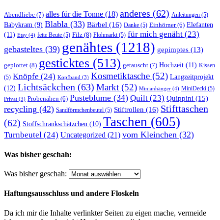
anderes
(62)
alles für die Tonne
(18)
Abendliebe
(7)
Anleitungen
(5)
Blabla
(33)
Bärbel
(16)
Elefanten
Babykram
(9)
Danke
(5)
Einhörner
(6)
für mich genäht
(23)
(11)
Filz
(8)
fette Beute
(5)
Flohmarkt
(5)
Etsy
(4)
genähtes
(1218)
gebasteltes
(39)
gepimptes
(13)
gesticktes
(513)
Hochzeit
(11)
geplottet
(8)
getauscht
(7)
Kissen
Kosmetiktasche
(52)
Knöpfe
(24)
Langzeitprojekt
(5)
Kopfband
(3)
Lichtsäckchen
(63)
Markt
(52)
(12)
MiniDecki
(5)
Minianhänger
(4)
Pusteblume
(34)
Quilt
(23)
Quippini
(15)
Probenähen
(6)
Privat
(3)
Stifttaschen
recycling
(42)
Stiftrollen
(16)
Sandförmchenbeutel
(5)
Taschen
(605)
(62)
Stoffschrankschätzchen
(10)
vom Kleinchen
(32)
Turnbeutel
(24)
Uncategorized
(21)
Was bisher geschah:
Was bisher geschah:
Haftungsausschluss und andere Floskeln
Da ich mir die Inhalte verlinkter Seiten zu eigen mache, vermeide