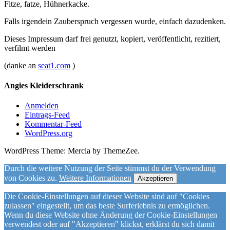
Fitze, fatze, Hühnerkacke.
Falls irgendein Zauberspruch vergessen wurde, einfach dazudenken.
Dieses Impressum darf frei genutzt, kopiert, veröffentlicht, rezitiert,
verfilmt werden
(danke an
seat1.com
)
Angies Kleiderschrank
Anmelden
Eintrags-Feed
Kommentar-Feed
WordPress.org
WordPress Theme: Mercia by ThemeZee.
Durch die weitere Nutzung der Seite stimmst du der Verwendung
von Cookies zu.
Weitere Informationen
Akzeptieren
Die Cookie-Einstellungen auf dieser Website sind auf "Cookies
zulassen" eingestellt, um das beste Surferlebnis zu ermöglichen.
Wenn du diese Website ohne Änderung der Cookie-Einstellungen
verwendest oder auf "Akzeptieren" klickst, erklärst du sich damit