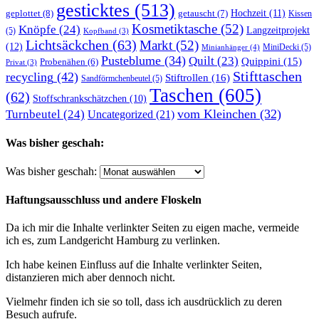
gesticktes
(513)
Hochzeit
(11)
geplottet
(8)
getauscht
(7)
Kissen
Kosmetiktasche
(52)
Knöpfe
(24)
Langzeitprojekt
(5)
Kopfband
(3)
Lichtsäckchen
(63)
Markt
(52)
(12)
MiniDecki
(5)
Minianhänger
(4)
Pusteblume
(34)
Quilt
(23)
Quippini
(15)
Probenähen
(6)
Privat
(3)
Stifttaschen
recycling
(42)
Stiftrollen
(16)
Sandförmchenbeutel
(5)
Taschen
(605)
(62)
Stoffschrankschätzchen
(10)
vom Kleinchen
(32)
Turnbeutel
(24)
Uncategorized
(21)
Was bisher geschah:
Was bisher geschah:
Haftungsausschluss und andere Floskeln
Da ich mir die Inhalte verlinkter Seiten zu eigen mache, vermeide
ich es, zum Landgericht Hamburg zu verlinken.
Ich habe keinen Einfluss auf die Inhalte verlinkter Seiten,
distanzieren mich aber dennoch nicht.
Vielmehr finden ich sie so toll, dass ich ausdrücklich zu deren
Besuch aufrufe.