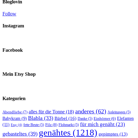
Bloglovin
Follow
Instagram
Facebook
Mein Etsy Shop
Kategorien
anderes
(62)
alles für die Tonne
(18)
Abendliebe
(7)
Anleitungen
(5)
Blabla
(33)
Bärbel
(16)
Elefanten
Babykram
(9)
Danke
(5)
Einhörner
(6)
für mich genäht
(23)
(11)
Filz
(8)
fette Beute
(5)
Flohmarkt
(5)
Etsy
(4)
genähtes
(1218)
gebasteltes
(39)
gepimptes
(13)