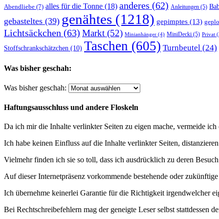
anderes
(62)
alles für die Tonne
(18)
Abendliebe
(7)
Ba
Anleitungen
(5)
genähtes
(1218)
gebasteltes
(39)
gepimptes
(13)
geplo
Lichtsäckchen
(63)
Markt
(52)
MiniDecki
(5)
Minianhänger
(4)
Privat
(
Taschen
(605)
Turnbeutel
(24)
Stoffschrankschätzchen
(10)
Was bisher geschah:
Was bisher geschah:
Haftungsausschluss und andere Floskeln
Da ich mir die Inhalte verlinkter Seiten zu eigen mache, vermeide ic
Ich habe keinen Einfluss auf die Inhalte verlinkter Seiten, distanzier
Vielmehr finden ich sie so toll, dass ich ausdrücklich zu deren Besuch
Auf dieser Internetpräsenz vorkommende bestehende oder zukünftige M
Ich übernehme keinerlei Garantie für die Richtigkeit irgendwelcher ei
Bei Rechtschreibefehlern mag der geneigte Leser selbst stattdessen d