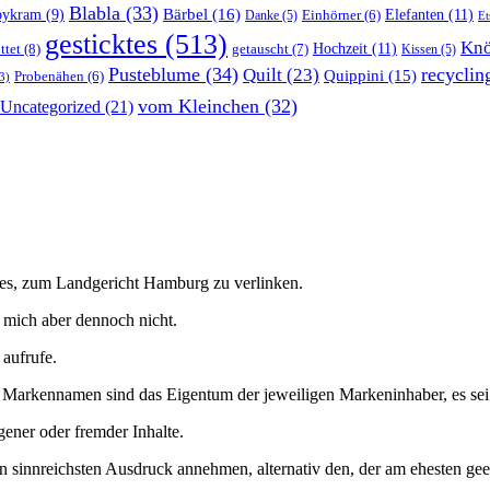
Blabla
(33)
Bärbel
(16)
Elefanten
(11)
bykram
(9)
Danke
(5)
Einhörner
(6)
Et
gesticktes
(513)
Knö
Hochzeit
(11)
ttet
(8)
getauscht
(7)
Kissen
(5)
Pusteblume
(34)
recyclin
Quilt
(23)
Quippini
(15)
Probenähen
(6)
3)
vom Kleinchen
(32)
Uncategorized
(21)
h es, zum Landgericht Hamburg zu verlinken.
en mich aber dennoch nicht.
 aufrufe.
arkennamen sind das Eigentum der jeweiligen Markeninhaber, es sei den
gener oder fremder Inhalte.
en sinnreichsten Ausdruck annehmen, alternativ den, der am ehesten gee