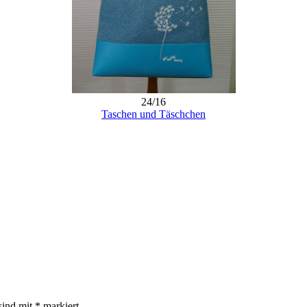
24/16
Taschen und Täschchen
sind mit
*
markiert