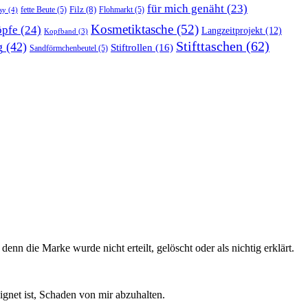
für mich genäht
(23)
Filz
(8)
fette Beute
(5)
Flohmarkt
(5)
sy
(4)
Kosmetiktasche
(52)
pfe
(24)
Langzeitprojekt
(12)
Kopfband
(3)
Stifttaschen
(62)
g
(42)
Stiftrollen
(16)
Sandförmchenbeutel
(5)
n die Marke wurde nicht erteilt, gelöscht oder als nichtig erklärt.
ignet ist, Schaden von mir abzuhalten.