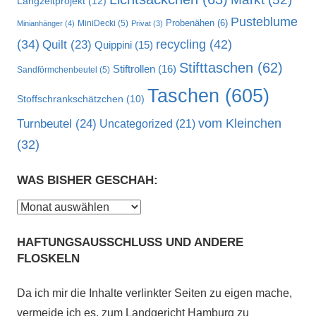
Langzeitprojekt
(12)
Pusteblume
MiniDecki
(5)
Probenähen
(6)
Minianhänger
(4)
Privat
(3)
recycling
(42)
(34)
Quilt
(23)
Quippini
(15)
Stifttaschen
(62)
Stiftrollen
(16)
Sandförmchenbeutel
(5)
Taschen
(605)
Stoffschrankschätzchen
(10)
vom Kleinchen
Turnbeutel
(24)
Uncategorized
(21)
(32)
WAS BISHER GESCHAH:
Was
bisher
HAFTUNGSAUSSCHLUSS UND ANDERE
geschah:
FLOSKELN
Da ich mir die Inhalte verlinkter Seiten zu eigen mache,
vermeide ich es, zum Landgericht Hamburg zu