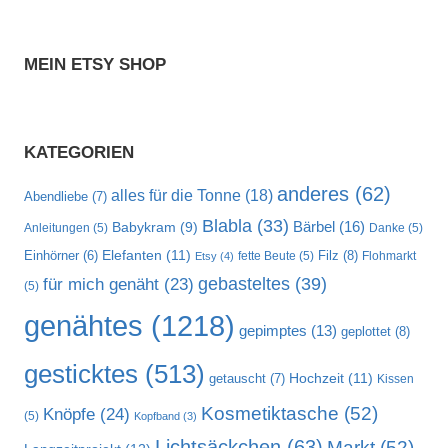
MEIN ETSY SHOP
KATEGORIEN
anderes
(62)
alles für die Tonne
(18)
Abendliebe
(7)
Blabla
(33)
Bärbel
(16)
Babykram
(9)
Anleitungen
(5)
Danke
(5)
Elefanten
(11)
Filz
(8)
Einhörner
(6)
fette Beute
(5)
Flohmarkt
Etsy
(4)
gebasteltes
(39)
für mich genäht
(23)
(5)
genähtes
(1218)
gepimptes
(13)
geplottet
(8)
gesticktes
(513)
Hochzeit
(11)
getauscht
(7)
Kissen
Kosmetiktasche
(52)
Knöpfe
(24)
(5)
Kopfband
(3)
Lichtsäckchen
(63)
Markt
(52)